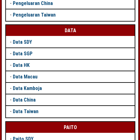
-
Pengeluaran China
-
Pengeluaran Taiwan
DATA
-
Data SDY
-
Data SGP
-
Data HK
-
Data Macau
-
Data Kamboja
-
Data China
-
Data Taiwan
PAITO
-
Paito SDY