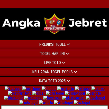
PREDIKSI TOGEL
TOGEL HARI INI
LIVE TOTO
KELUARAN TOGEL POOLS
DATA TOTO 2025