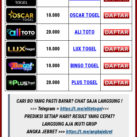
10.000
OSCAR TOGEL
20.000
ALI TOTO
10.000
LUX TOGEL
10.000
BINGO TOGEL
20.000
PLUS TOGEL
CARI BO YANG PASTI BAYAR? CHAT SAJA LANGSUNG !
>>>
Telegram =
https://t.me/elitetogel
<<<
PREDIKSI SETIAP HARI? RESULT YANG CEPAT?
LANGSUNG AJA IKUTI GRUP
ANGKA JEBRET >>>
https://t.me/angkajebret