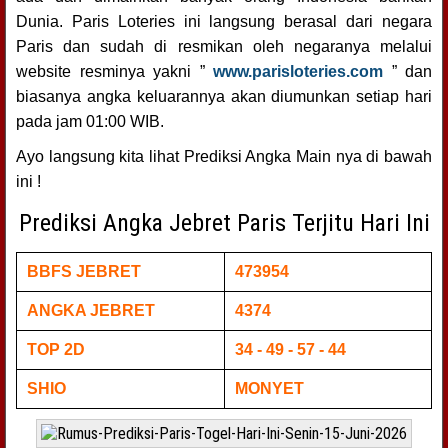
Dunia. Paris Loteries ini langsung berasal dari negara
Paris dan sudah di resmikan oleh negaranya melalui
website resminya yakni ”
www.parisloteries.com
” dan
biasanya angka keluarannya akan diumunkan setiap hari
pada jam 01:00 WIB.
Ayo langsung kita lihat Prediksi Angka Main nya di bawah
ini !
Prediksi Angka Jebret Paris Terjitu Hari Ini
BBFS JEBRET
473954
ANGKA JEBRET
4374
TOP 2D
34 - 49 - 57 - 44
SHIO
MONYET