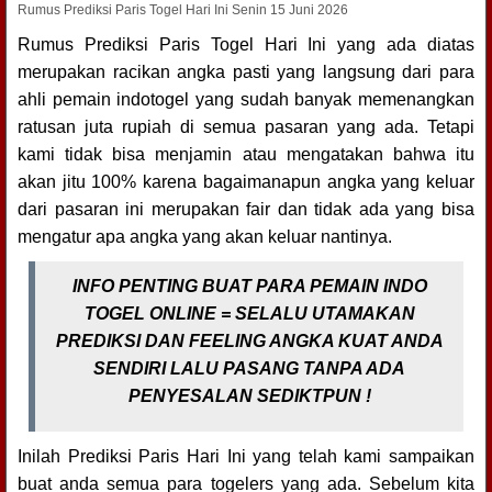
Rumus Prediksi Paris Togel Hari Ini Senin 15 Juni 2026
Rumus Prediksi Paris Togel Hari Ini yang ada diatas
merupakan racikan angka pasti yang langsung dari para
ahli pemain indotogel yang sudah banyak memenangkan
ratusan juta rupiah di semua pasaran yang ada. Tetapi
kami tidak bisa menjamin atau mengatakan bahwa itu
akan jitu 100% karena bagaimanapun angka yang keluar
dari pasaran ini merupakan fair dan tidak ada yang bisa
mengatur apa angka yang akan keluar nantinya.
INFO PENTING BUAT PARA PEMAIN INDO
TOGEL ONLINE = SELALU UTAMAKAN
PREDIKSI DAN FEELING ANGKA KUAT ANDA
SENDIRI LALU PASANG TANPA ADA
PENYESALAN SEDIKTPUN !
Inilah Prediksi Paris Hari Ini yang telah kami sampaikan
buat anda semua para togelers yang ada. Sebelum kita