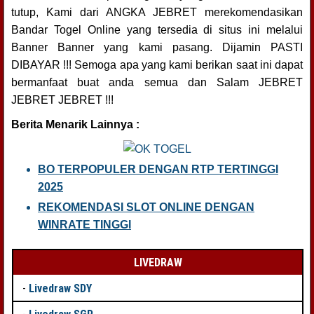
tutup, Kami dari ANGKA JEBRET merekomendasikan
Bandar Togel Online yang tersedia di situs ini melalui
Banner Banner yang kami pasang. Dijamin PASTI
DIBAYAR !!! Semoga apa yang kami berikan saat ini dapat
bermanfaat buat anda semua dan Salam JEBRET
JEBRET JEBRET !!!
Berita Menarik Lainnya :
BO TERPOPULER DENGAN RTP TERTINGGI
2025
REKOMENDASI SLOT ONLINE DENGAN
WINRATE TINGGI
LIVEDRAW
-
Livedraw SDY