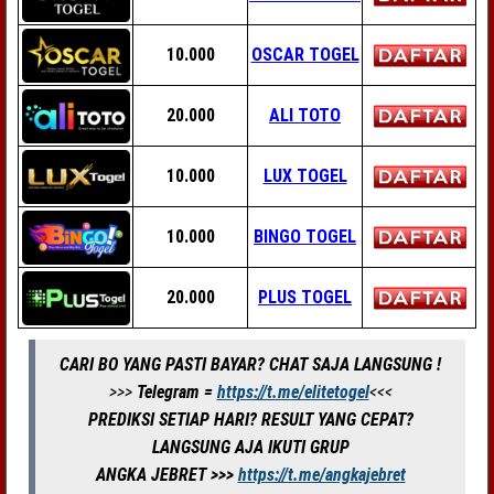
10.000
OSCAR TOGEL
20.000
ALI TOTO
10.000
LUX TOGEL
10.000
BINGO TOGEL
20.000
PLUS TOGEL
CARI BO YANG PASTI BAYAR? CHAT SAJA LANGSUNG !
>>>
Telegram =
https://t.me/elitetogel
<<<
PREDIKSI SETIAP HARI? RESULT YANG CEPAT?
LANGSUNG AJA IKUTI GRUP
ANGKA JEBRET >>>
https://t.me/angkajebret