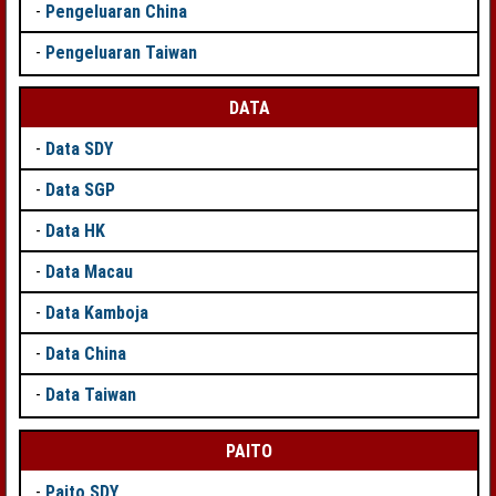
-
Pengeluaran China
-
Pengeluaran Taiwan
DATA
-
Data SDY
-
Data SGP
-
Data HK
-
Data Macau
-
Data Kamboja
-
Data China
-
Data Taiwan
PAITO
-
Paito SDY