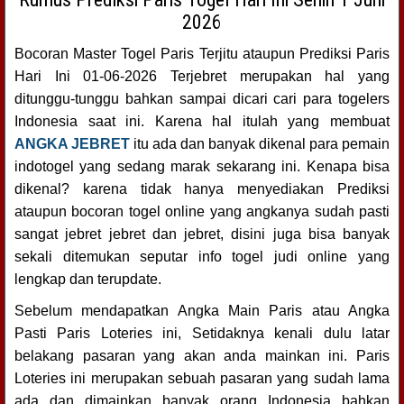
2026
Bocoran Master Togel Paris Terjitu ataupun Prediksi Paris
Hari Ini 01-06-2026 Terjebret merupakan hal yang
ditunggu-tunggu bahkan sampai dicari cari para togelers
Indonesia saat ini. Karena hal itulah yang membuat
ANGKA JEBRET
itu ada dan banyak dikenal para pemain
indotogel yang sedang marak sekarang ini. Kenapa bisa
dikenal? karena tidak hanya menyediakan Prediksi
ataupun bocoran togel online yang angkanya sudah pasti
sangat jebret jebret dan jebret, disini juga bisa banyak
sekali ditemukan seputar info togel judi online yang
lengkap dan terupdate.
Sebelum mendapatkan Angka Main Paris atau Angka
Pasti Paris Loteries ini, Setidaknya kenali dulu latar
belakang pasaran yang akan anda mainkan ini. Paris
Loteries ini merupakan sebuah pasaran yang sudah lama
ada dan dimainkan banyak orang Indonesia bahkan