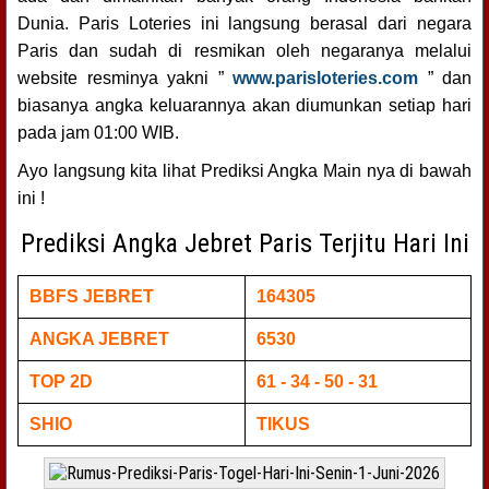
Dunia. Paris Loteries ini langsung berasal dari negara
Paris dan sudah di resmikan oleh negaranya melalui
website resminya yakni ”
www.parisloteries.com
” dan
biasanya angka keluarannya akan diumunkan setiap hari
pada jam 01:00 WIB.
Ayo langsung kita lihat Prediksi Angka Main nya di bawah
ini !
Prediksi Angka Jebret Paris Terjitu Hari Ini
BBFS JEBRET
164305
ANGKA JEBRET
6530
TOP 2D
61 - 34 - 50 - 31
SHIO
TIKUS