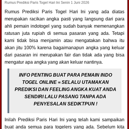
Rumus Prediksi Paris Togel Hari Ini Senin 1 Juni 2026
Rumus Prediksi Paris Togel Hari Ini yang ada diatas
merupakan racikan angka pasti yang langsung dari para
ahli pemain indotogel yang sudah banyak memenangkan
ratusan juta rupiah di semua pasaran yang ada. Tetapi
kami tidak bisa menjamin atau mengatakan bahwa itu
akan jitu 100% karena bagaimanapun angka yang keluar
dari pasaran ini merupakan fair dan tidak ada yang bisa
mengatur apa angka yang akan keluar nantinya.
INFO PENTING BUAT PARA PEMAIN INDO
TOGEL ONLINE = SELALU UTAMAKAN
PREDIKSI DAN FEELING ANGKA KUAT ANDA
SENDIRI LALU PASANG TANPA ADA
PENYESALAN SEDIKTPUN !
Inilah Prediksi Paris Hari Ini yang telah kami sampaikan
buat anda semua para togelers yang ada. Sebelum kita