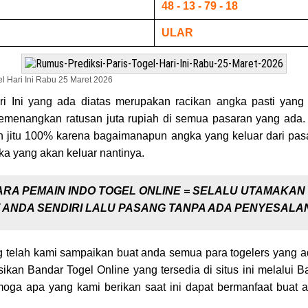
48 - 13 - 79 - 18
ULAR
l Hari Ini Rabu 25 Maret 2026
ri Ini yang ada diatas merupakan racikan angka pasti yang 
menangkan ratusan juta rupiah di semua pasaran yang ada. 
 jitu 100% karena bagaimanapun angka yang keluar dari pasar
a yang akan keluar nantinya.
ARA PEMAIN INDO TOGEL ONLINE = SELALU UTAMAKAN 
 ANDA SENDIRI LALU PASANG TANPA ADA PENYESALAN
ang telah kami sampaikan buat anda semua para togelers yang a
 Bandar Togel Online yang tersedia di situs ini melalui B
moga apa yang kami berikan saat ini dapat bermanfaat bua