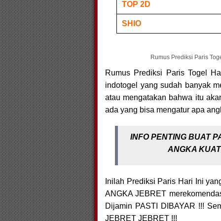
TOP 2D
SHIO
Rumus Prediksi Paris Toge
Rumus Prediksi Paris Togel Ha
indotogel yang sudah banyak me
atau mengatakan bahwa itu akan
ada yang bisa mengatur apa angk
INFO PENTING BUAT P
ANGKA KUAT
Inilah Prediksi Paris Hari Ini y
ANGKA JEBRET merekomendasikan
Dijamin PASTI DIBAYAR !!! Se
JEBRET JEBRET !!!