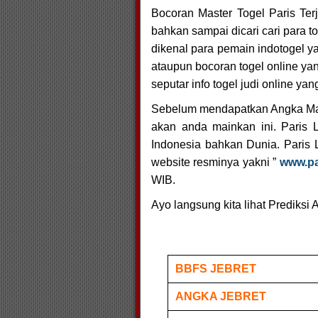
Bocoran Master Togel Paris Terj
bahkan sampai dicari cari para t
dikenal para pemain indotogel y
ataupun bocoran togel online yan
seputar info togel judi online ya
Sebelum mendapatkan Angka Main 
akan anda mainkan ini. Paris
Indonesia bahkan Dunia. Paris L
website resminya yakni ”
www.pa
WIB.
Ayo langsung kita lihat Prediksi 
BBFS JEBRET
ANGKA JEBRET