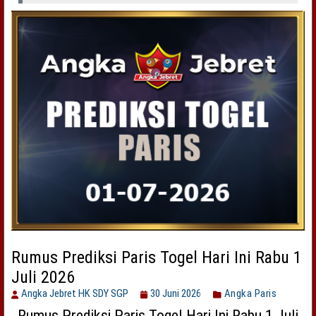
Rumus Prediksi Paris Togel Hari Ini Rabu 1
Juli 2026
Angka Jebret HK SDY SGP
30 Juni 2026
Angka Paris
Rumus Prediksi Paris Togel Hari Ini Rabu 1 Juli