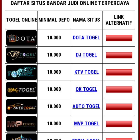
DAFTAR SITUS BANDAR JUDI ONLINE TERPERCAYA
LINK
TOGEL ONLINE
MINIMAL DEPO
NAMA SITUS
ALTERNATIF
10.000
DOTA TOGEL
10.000
DJ TOGEL
10.000
KTV TOGEL
10.000
OK TOGEL
10.000
AUTO TOGEL
10.000
MVP TOGEL