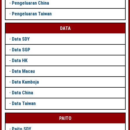
-
Pengeluaran China
-
Pengeluaran Taiwan
DATA
-
Data SDY
-
Data SGP
-
Data HK
-
Data Macau
-
Data Kamboja
-
Data China
-
Data Taiwan
PAITO
-
Paito SDY