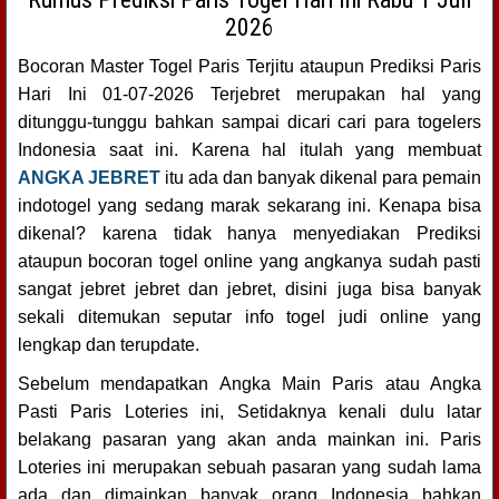
2026
Bocoran Master Togel Paris Terjitu ataupun Prediksi Paris
Hari Ini 01-07-2026 Terjebret merupakan hal yang
ditunggu-tunggu bahkan sampai dicari cari para togelers
Indonesia saat ini. Karena hal itulah yang membuat
ANGKA JEBRET
itu ada dan banyak dikenal para pemain
indotogel yang sedang marak sekarang ini. Kenapa bisa
dikenal? karena tidak hanya menyediakan Prediksi
ataupun bocoran togel online yang angkanya sudah pasti
sangat jebret jebret dan jebret, disini juga bisa banyak
sekali ditemukan seputar info togel judi online yang
lengkap dan terupdate.
Sebelum mendapatkan Angka Main Paris atau Angka
Pasti Paris Loteries ini, Setidaknya kenali dulu latar
belakang pasaran yang akan anda mainkan ini. Paris
Loteries ini merupakan sebuah pasaran yang sudah lama
ada dan dimainkan banyak orang Indonesia bahkan