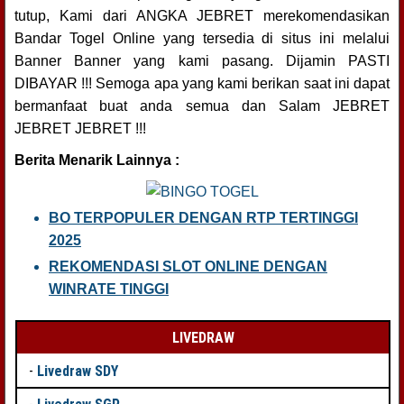
tutup, Kami dari ANGKA JEBRET merekomendasikan
Bandar Togel Online yang tersedia di situs ini melalui
Banner Banner yang kami pasang. Dijamin PASTI
DIBAYAR !!! Semoga apa yang kami berikan saat ini dapat
bermanfaat buat anda semua dan Salam JEBRET
JEBRET JEBRET !!!
Berita Menarik Lainnya :
BO TERPOPULER DENGAN RTP TERTINGGI
2025
REKOMENDASI SLOT ONLINE DENGAN
WINRATE TINGGI
LIVEDRAW
-
Livedraw SDY