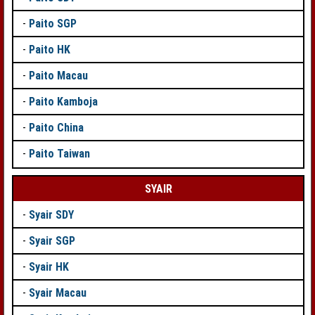
-
Paito SGP
-
Paito HK
-
Paito Macau
-
Paito Kamboja
-
Paito China
-
Paito Taiwan
SYAIR
-
Syair SDY
-
Syair SGP
-
Syair HK
-
Syair Macau