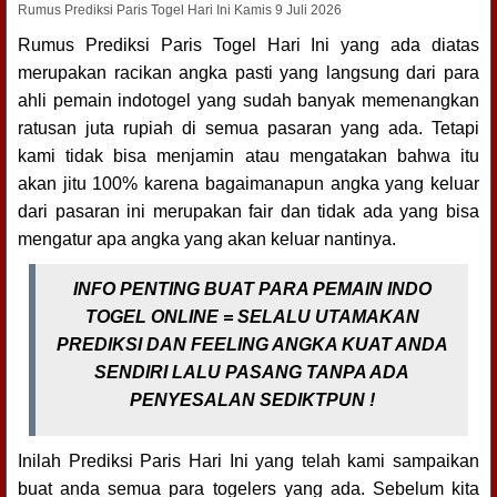
Rumus Prediksi Paris Togel Hari Ini Kamis 9 Juli 2026
Rumus Prediksi Paris Togel Hari Ini yang ada diatas
merupakan racikan angka pasti yang langsung dari para
ahli pemain indotogel yang sudah banyak memenangkan
ratusan juta rupiah di semua pasaran yang ada. Tetapi
kami tidak bisa menjamin atau mengatakan bahwa itu
akan jitu 100% karena bagaimanapun angka yang keluar
dari pasaran ini merupakan fair dan tidak ada yang bisa
mengatur apa angka yang akan keluar nantinya.
INFO PENTING BUAT PARA PEMAIN INDO
TOGEL ONLINE = SELALU UTAMAKAN
PREDIKSI DAN FEELING ANGKA KUAT ANDA
SENDIRI LALU PASANG TANPA ADA
PENYESALAN SEDIKTPUN !
Inilah Prediksi Paris Hari Ini yang telah kami sampaikan
buat anda semua para togelers yang ada. Sebelum kita