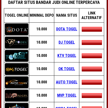
DAFTAR SITUS BANDAR JUDI ONLINE TERPERCAYA
LINK
TOGEL ONLINE
MINIMAL DEPO
NAMA SITUS
ALTERNATIF
10.000
DOTA TOGEL
10.000
DJ TOGEL
10.000
KTV TOGEL
10.000
OK TOGEL
10.000
AUTO TOGEL
10.000
MVP TOGEL