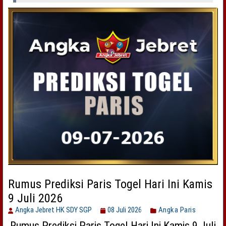
Rumus Prediksi Paris Togel Hari Ini Kamis
9 Juli 2026
Angka Jebret HK SDY SGP
08 Juli 2026
Angka Paris
Rumus Prediksi Paris Togel Hari Ini Kamis 9 Juli