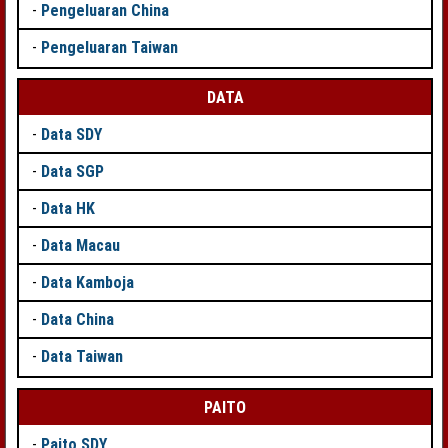
-
Pengeluaran China
-
Pengeluaran Taiwan
DATA
-
Data SDY
-
Data SGP
-
Data HK
-
Data Macau
-
Data Kamboja
-
Data China
-
Data Taiwan
PAITO
-
Paito SDY