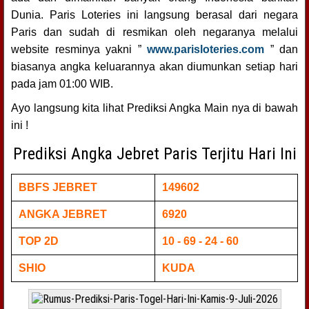
Dunia. Paris Loteries ini langsung berasal dari negara
Paris dan sudah di resmikan oleh negaranya melalui
website resminya yakni ”
www.parisloteries.com
” dan
biasanya angka keluarannya akan diumunkan setiap hari
pada jam 01:00 WIB.
Ayo langsung kita lihat Prediksi Angka Main nya di bawah
ini !
Prediksi Angka Jebret Paris Terjitu Hari Ini
BBFS JEBRET
149602
ANGKA JEBRET
6920
TOP 2D
10 - 69 - 24 - 60
SHIO
KUDA