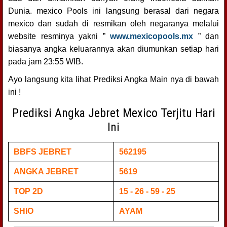
Dunia. mexico Pools ini langsung berasal dari negara
mexico dan sudah di resmikan oleh negaranya melalui
website resminya yakni ”
www.mexicopools.mx
” dan
biasanya angka keluarannya akan diumunkan setiap hari
pada jam 23:55 WIB.
Ayo langsung kita lihat Prediksi Angka Main nya di bawah
ini !
Prediksi Angka Jebret Mexico Terjitu Hari
Ini
BBFS JEBRET
562195
ANGKA JEBRET
5619
TOP 2D
15 - 26 - 59 - 25
SHIO
AYAM