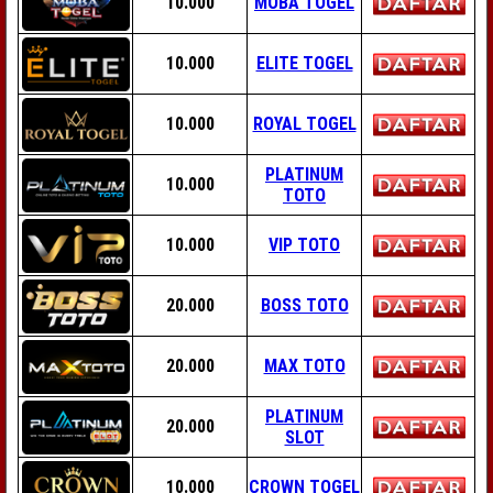
10.000
MOBA TOGEL
10.000
ELITE TOGEL
10.000
ROYAL TOGEL
PLATINUM
10.000
TOTO
10.000
VIP TOTO
20.000
BOSS TOTO
20.000
MAX TOTO
PLATINUM
20.000
SLOT
10.000
CROWN TOGEL