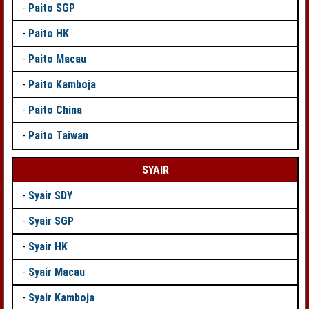
-
Paito SGP
-
Paito HK
-
Paito Macau
-
Paito Kamboja
-
Paito China
-
Paito Taiwan
SYAIR
-
Syair SDY
-
Syair SGP
-
Syair HK
-
Syair Macau
-
Syair Kamboja