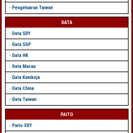
-
Pengeluaran Taiwan
DATA
-
Data SDY
-
Data SGP
-
Data HK
-
Data Macau
-
Data Kamboja
-
Data China
-
Data Taiwan
PAITO
-
Paito SDY