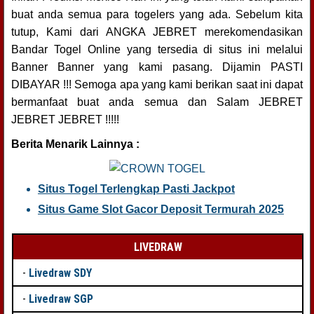
buat anda semua para togelers yang ada. Sebelum kita
tutup, Kami dari ANGKA JEBRET merekomendasikan
Bandar Togel Online yang tersedia di situs ini melalui
Banner Banner yang kami pasang. Dijamin PASTI
DIBAYAR !!! Semoga apa yang kami berikan saat ini dapat
bermanfaat buat anda semua dan Salam JEBRET
JEBRET JEBRET !!!!!
Berita Menarik Lainnya :
Situs Togel Terlengkap Pasti Jackpot
Situs Game Slot Gacor Deposit Termurah 2025
LIVEDRAW
-
Livedraw SDY
-
Livedraw SGP