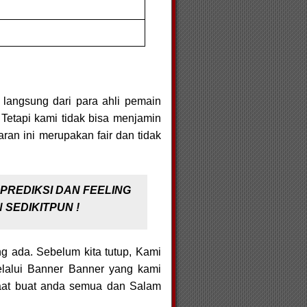
 langsung dari para ahli pemain
Tetapi kami tidak bisa menjamin
an ini merupakan fair dan tidak
PREDIKSI DAN FEELING
SEDIKITPUN !
ng ada. Sebelum kita tutup, Kami
lalui Banner Banner yang kami
faat buat anda semua dan Salam