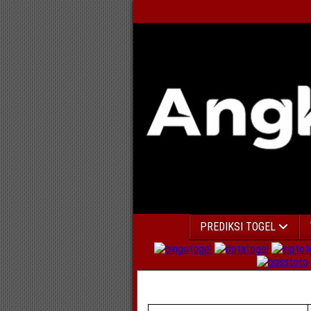
PREDIKSI TOGEL