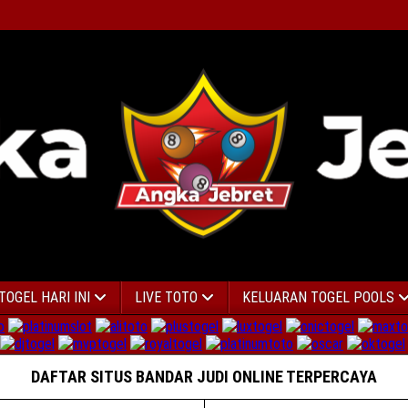
TOGEL HARI INI
LIVE TOTO
KELUARAN TOGEL POOLS
DAFTAR SITUS BANDAR JUDI ONLINE TERPERCAYA