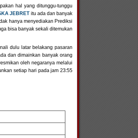
upakan hal yang ditunggu-tunggu
KA JEBRET
itu ada dan banyak
tidak hanya menyediakan Prediksi
juga bisa banyak sekali ditemukan
ali dulu latar belakang pasaran
ada dan dimainkan banyak orang
resmikan oleh negaranya melalui
nkan setiap hari pada jam 23:55