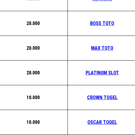
20.000
BOSS TOTO
20.000
MAX TOTO
20.000
PLATINUM SLOT
10.000
CROWN TOGEL
10.000
OSCAR TOGEL