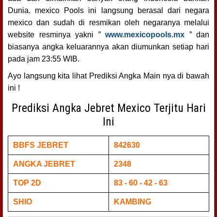
Dunia. mexico Pools ini langsung berasal dari negara
mexico dan sudah di resmikan oleh negaranya melalui
website resminya yakni ”
www.mexicopools.mx
” dan
biasanya angka keluarannya akan diumunkan setiap hari
pada jam 23:55 WIB.
Ayo langsung kita lihat Prediksi Angka Main nya di bawah
ini !
Prediksi Angka Jebret Mexico Terjitu Hari
Ini
BBFS JEBRET
842630
ANGKA JEBRET
2348
TOP 2D
83 - 60 - 42 - 63
SHIO
KAMBING