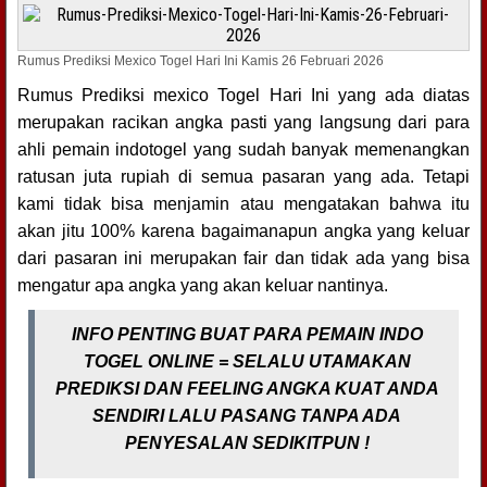
Rumus Prediksi Mexico Togel Hari Ini Kamis 26 Februari 2026
Rumus Prediksi mexico Togel Hari Ini yang ada diatas
merupakan racikan angka pasti yang langsung dari para
ahli pemain indotogel yang sudah banyak memenangkan
ratusan juta rupiah di semua pasaran yang ada. Tetapi
kami tidak bisa menjamin atau mengatakan bahwa itu
akan jitu 100% karena bagaimanapun angka yang keluar
dari pasaran ini merupakan fair dan tidak ada yang bisa
mengatur apa angka yang akan keluar nantinya.
INFO PENTING BUAT PARA PEMAIN INDO
TOGEL ONLINE = SELALU UTAMAKAN
PREDIKSI DAN FEELING ANGKA KUAT ANDA
SENDIRI LALU PASANG TANPA ADA
PENYESALAN SEDIKITPUN !