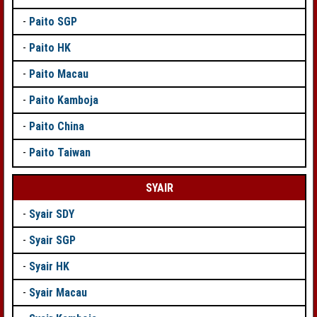
-
Paito SGP
-
Paito HK
-
Paito Macau
-
Paito Kamboja
-
Paito China
-
Paito Taiwan
SYAIR
-
Syair SDY
-
Syair SGP
-
Syair HK
-
Syair Macau