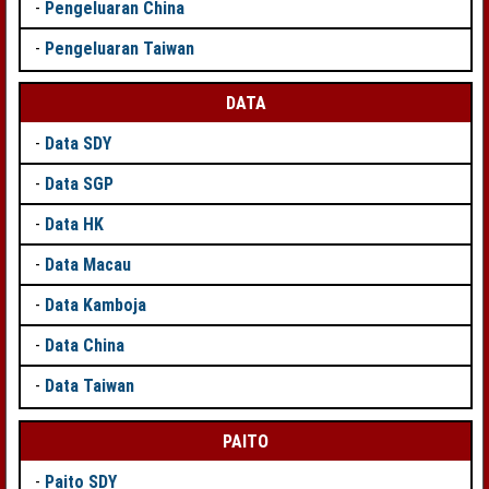
-
Pengeluaran China
-
Pengeluaran Taiwan
DATA
-
Data SDY
-
Data SGP
-
Data HK
-
Data Macau
-
Data Kamboja
-
Data China
-
Data Taiwan
PAITO
-
Paito SDY