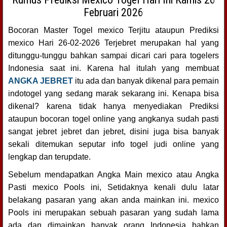
Februari 2026
Bocoran Master Togel mexico Terjitu ataupun Prediksi
mexico Hari 26-02-2026 Terjebret merupakan hal yang
ditunggu-tunggu bahkan sampai dicari cari para togelers
Indonesia saat ini. Karena hal itulah yang membuat
ANGKA JEBRET
itu ada dan banyak dikenal para pemain
indotogel yang sedang marak sekarang ini. Kenapa bisa
dikenal? karena tidak hanya menyediakan Prediksi
ataupun bocoran togel online yang angkanya sudah pasti
sangat jebret jebret dan jebret, disini juga bisa banyak
sekali ditemukan seputar info togel judi online yang
lengkap dan terupdate.
Sebelum mendapatkan Angka Main mexico atau Angka
Pasti mexico Pools ini, Setidaknya kenali dulu latar
belakang pasaran yang akan anda mainkan ini. mexico
Pools ini merupakan sebuah pasaran yang sudah lama
ada dan dimainkan banyak orang Indonesia bahkan