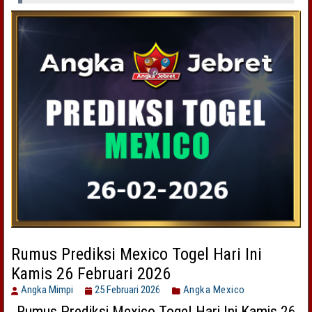
Rumus Prediksi Mexico Togel Hari Ini
Kamis 26 Februari 2026
Angka Mimpi
25 Februari 2026
Angka Mexico
Rumus Prediksi Mexico Togel Hari Ini Kamis 26