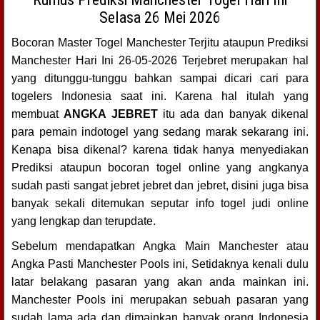
Selasa 26 Mei 2026
Bocoran Master Togel Manchester Terjitu ataupun Prediksi
Manchester Hari Ini 26-05-2026 Terjebret merupakan hal
yang ditunggu-tunggu bahkan sampai dicari cari para
togelers Indonesia saat ini. Karena hal itulah yang
membuat
ANGKA JEBRET
itu ada dan banyak dikenal
para pemain indotogel yang sedang marak sekarang ini.
Kenapa bisa dikenal? karena tidak hanya menyediakan
Prediksi ataupun bocoran togel online yang angkanya
sudah pasti sangat jebret jebret dan jebret, disini juga bisa
banyak sekali ditemukan seputar info togel judi online
yang lengkap dan terupdate.
Sebelum mendapatkan Angka Main Manchester atau
Angka Pasti Manchester Pools ini, Setidaknya kenali dulu
latar belakang pasaran yang akan anda mainkan ini.
Manchester Pools ini merupakan sebuah pasaran yang
sudah lama ada dan dimainkan banyak orang Indonesia