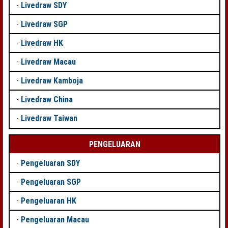
-
Livedraw SDY
-
Livedraw SGP
-
Livedraw HK
-
Livedraw Macau
-
Livedraw Kamboja
-
Livedraw China
-
Livedraw Taiwan
PENGELUARAN
-
Pengeluaran SDY
-
Pengeluaran SGP
-
Pengeluaran HK
-
Pengeluaran Macau