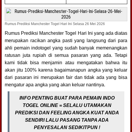
Rumus Prediksi Manchester Togel Hari Ini Selasa 26 Mei 2026
Rumus Prediksi Manchester Togel Hari Ini yang ada diatas
merupakan racikan angka pasti yang langsung dari para
ahli pemain indotogel yang sudah banyak memenangkan
ratusan juta rupiah di semua pasaran yang ada. Tetapi
kami tidak bisa menjamin atau mengatakan bahwa itu
akan jitu 100% karena bagaimanapun angka yang keluar
dari pasaran ini merupakan fair dan tidak ada yang bisa
mengatur apa angka yang akan keluar nantinya.
INFO PENTING BUAT PARA PEMAIN INDO
TOGEL ONLINE = SELALU UTAMAKAN
PREDIKSI DAN FEELING ANGKA KUAT ANDA
SENDIRI LALU PASANG TANPA ADA
PENYESALAN SEDIKITPUN !