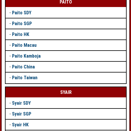
PAITO
-
Paito SDY
-
Paito SGP
-
Paito HK
-
Paito Macau
-
Paito Kamboja
-
Paito China
-
Paito Taiwan
SYAIR
-
Syair SDY
-
Syair SGP
-
Syair HK