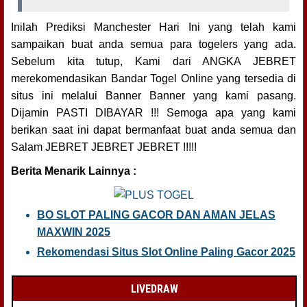
Inilah Prediksi Manchester Hari Ini yang telah kami
sampaikan buat anda semua para togelers yang ada.
Sebelum kita tutup, Kami dari ANGKA JEBRET
merekomendasikan Bandar Togel Online yang tersedia di
situs ini melalui Banner Banner yang kami pasang.
Dijamin PASTI DIBAYAR !!! Semoga apa yang kami
berikan saat ini dapat bermanfaat buat anda semua dan
Salam JEBRET JEBRET JEBRET !!!!!
Berita Menarik Lainnya :
BO SLOT PALING GACOR DAN AMAN JELAS
MAXWIN 2025
Rekomendasi Situs Slot Online Paling Gacor 2025
LIVEDRAW