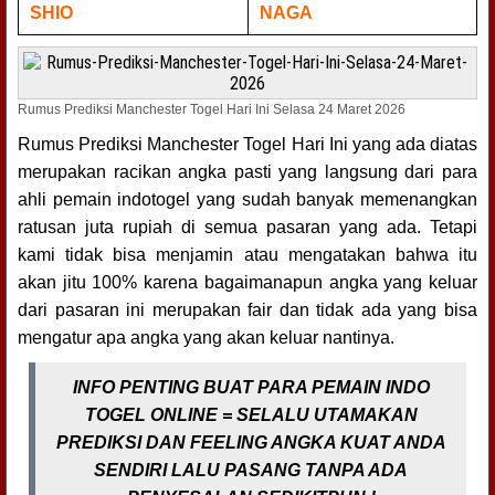
SHIO
NAGA
Rumus Prediksi Manchester Togel Hari Ini Selasa 24 Maret 2026
Rumus Prediksi Manchester Togel Hari Ini yang ada diatas
merupakan racikan angka pasti yang langsung dari para
ahli pemain indotogel yang sudah banyak memenangkan
ratusan juta rupiah di semua pasaran yang ada. Tetapi
kami tidak bisa menjamin atau mengatakan bahwa itu
akan jitu 100% karena bagaimanapun angka yang keluar
dari pasaran ini merupakan fair dan tidak ada yang bisa
mengatur apa angka yang akan keluar nantinya.
INFO PENTING BUAT PARA PEMAIN INDO
TOGEL ONLINE = SELALU UTAMAKAN
PREDIKSI DAN FEELING ANGKA KUAT ANDA
SENDIRI LALU PASANG TANPA ADA