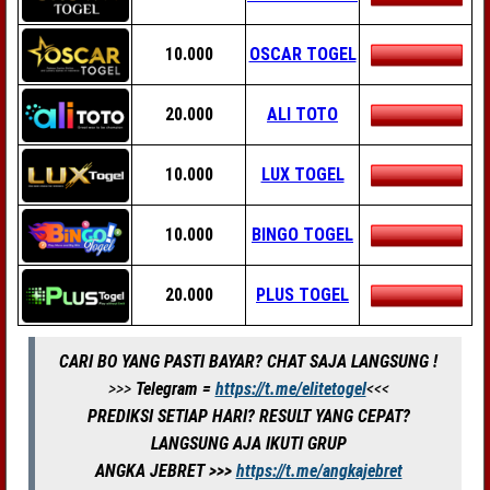
10.000
OSCAR TOGEL
20.000
ALI TOTO
10.000
LUX TOGEL
10.000
BINGO TOGEL
20.000
PLUS TOGEL
CARI BO YANG PASTI BAYAR? CHAT SAJA LANGSUNG !
>>>
Telegram =
https://t.me/elitetogel
<<<
PREDIKSI SETIAP HARI? RESULT YANG CEPAT?
LANGSUNG AJA IKUTI GRUP
ANGKA JEBRET >>>
https://t.me/angkajebret