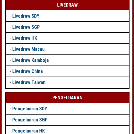
LIVEDRAW
-
Livedraw SDY
-
Livedraw SGP
-
Livedraw HK
-
Livedraw Macau
-
Livedraw Kamboja
-
Livedraw China
-
Livedraw Taiwan
PENGELUARAN
-
Pengeluaran SDY
-
Pengeluaran SGP
-
Pengeluaran HK