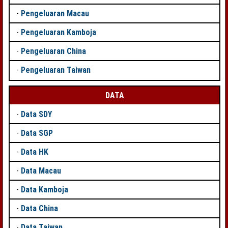
-
Pengeluaran Macau
-
Pengeluaran Kamboja
-
Pengeluaran China
-
Pengeluaran Taiwan
DATA
-
Data SDY
-
Data SGP
-
Data HK
-
Data Macau
-
Data Kamboja
-
Data China
-
Data Taiwan