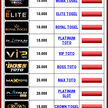
10.000
MOBA TOGEL
10.000
ELITE TOGEL
10.000
ROYAL TOGEL
PLATINUM
10.000
TOTO
10.000
VIP TOTO
20.000
BOSS TOTO
20.000
MAX TOTO
PLATINUM
20.000
SLOT
10.000
CROWN TOGEL