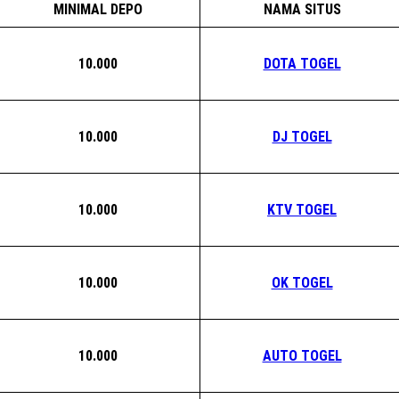
MINIMAL DEPO
NAMA SITUS
10.000
DOTA TOGEL
10.000
DJ TOGEL
10.000
KTV TOGEL
10.000
OK TOGEL
10.000
AUTO TOGEL