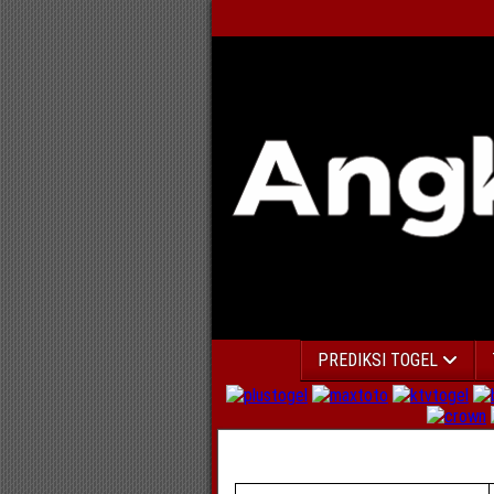
PREDIKSI TOGEL