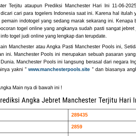
er Terjitu ataupun Prediksi Manchester Hari Ini 11-06-202
icari cari para togelers Indonesia saat ini. Karena hal itul
a pemain indotogel yang sedang marak sekarang ini. Kenapa b
coran togel online yang angkanya sudah pasti sangat jebret jeb
info togel judi online yang lengkap dan terupdate.
 Manchester atau Angka Pasti Manchester Pools ini, Setida
n ini. Manchester Pools ini merupakan sebuah pasaran yan
Dunia. Manchester Pools ini langsung berasal dari negara Ing
inya yakni ”
www.manchesterpools.site
” dan biasanya ang
Angka Main nya di bawah ini !
rediksi Angka Jebret Manchester Terjitu Hari I
289435
2859