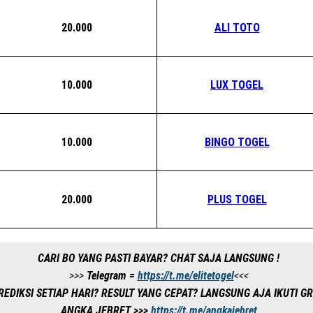
20.000
ALI TOTO
10.000
LUX TOGEL
10.000
BINGO TOGEL
20.000
PLUS TOGEL
CARI BO YANG PASTI BAYAR? CHAT SAJA LANGSUNG !
>>>
Telegram =
https://t.me/elitetogel
<<<
REDIKSI SETIAP HARI? RESULT YANG CEPAT? LANGSUNG AJA IKUTI G
ANGKA JEBRET >>>
https://t.me/angkajebret