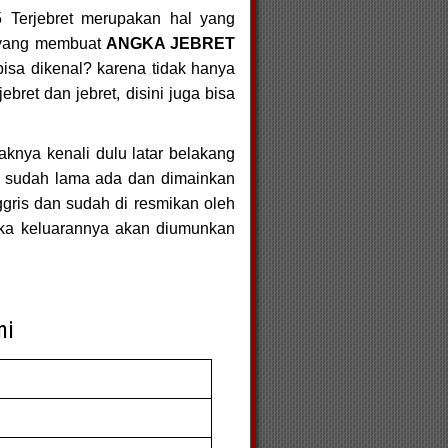
5 Terjebret merupakan hal yang
ah yang membuat
ANGKA JEBRET
isa dikenal? karena tidak hanya
ret dan jebret, disini juga bisa
knya kenali dulu latar belakang
g sudah lama ada dan dimainkan
gris dan sudah di resmikan oleh
ka keluarannya akan diumunkan
ni