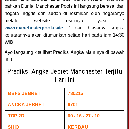
bahkan Dunia. Manchester Pools ini langsung berasal dari
negara Inggris dan sudah di resmikan oleh negaranya
melalui website resminya yakni ”
www.manchesterpools.site
” dan biasanya angka
keluarannya akan diumunkan setiap hari pada jam 14:30
WIB.
Ayo langsung kita lihat Prediksi Angka Main nya di bawah
ini !
Prediksi Angka Jebret Manchester Terjitu
Hari Ini
BBFS JEBRET
780216
ANGKA JEBRET
6701
TOP 2D
80 - 16 - 27 - 10
SHIO
KERBAU