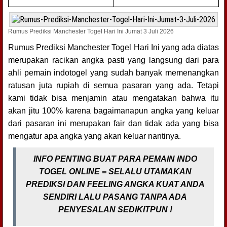
Rumus Prediksi Manchester Togel Hari Ini Jumat 3 Juli 2026
Rumus Prediksi Manchester Togel Hari Ini yang ada diatas
merupakan racikan angka pasti yang langsung dari para
ahli pemain indotogel yang sudah banyak memenangkan
ratusan juta rupiah di semua pasaran yang ada. Tetapi
kami tidak bisa menjamin atau mengatakan bahwa itu
akan jitu 100% karena bagaimanapun angka yang keluar
dari pasaran ini merupakan fair dan tidak ada yang bisa
mengatur apa angka yang akan keluar nantinya.
INFO PENTING BUAT PARA PEMAIN INDO
TOGEL ONLINE = SELALU UTAMAKAN
PREDIKSI DAN FEELING ANGKA KUAT ANDA
SENDIRI LALU PASANG TANPA ADA
PENYESALAN SEDIKITPUN !