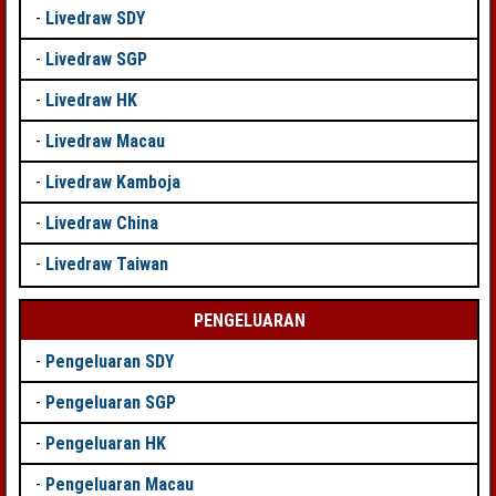
-
Livedraw SDY
-
Livedraw SGP
-
Livedraw HK
-
Livedraw Macau
-
Livedraw Kamboja
-
Livedraw China
-
Livedraw Taiwan
PENGELUARAN
-
Pengeluaran SDY
-
Pengeluaran SGP
-
Pengeluaran HK
-
Pengeluaran Macau