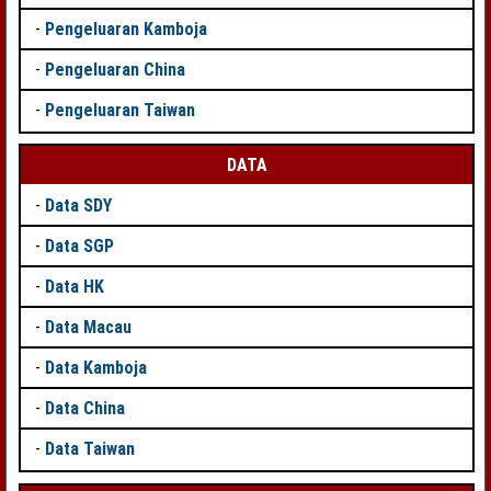
-
Pengeluaran Kamboja
-
Pengeluaran China
-
Pengeluaran Taiwan
DATA
-
Data SDY
-
Data SGP
-
Data HK
-
Data Macau
-
Data Kamboja
-
Data China
-
Data Taiwan