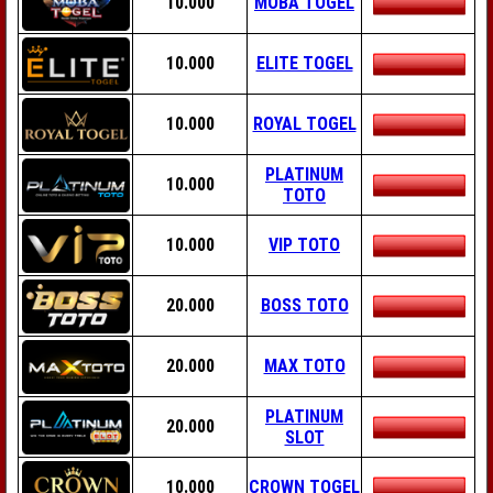
10.000
MOBA TOGEL
10.000
ELITE TOGEL
10.000
ROYAL TOGEL
PLATINUM
10.000
TOTO
10.000
VIP TOTO
20.000
BOSS TOTO
20.000
MAX TOTO
PLATINUM
20.000
SLOT
10.000
CROWN TOGEL