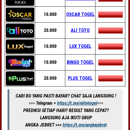
10.000
OSCAR TOGEL
20.000
ALI TOTO
10.000
LUX TOGEL
10.000
BINGO TOGEL
20.000
PLUS TOGEL
CARI BO YANG PASTI BAYAR? CHAT SAJA LANGSUNG !
>>>
Telegram =
https://t.me/elitetogel
<<<
PREDIKSI SETIAP HARI? RESULT YANG CEPAT?
LANGSUNG AJA IKUTI GRUP
ANGKA JEBRET >>>
https://t.me/angkajebret