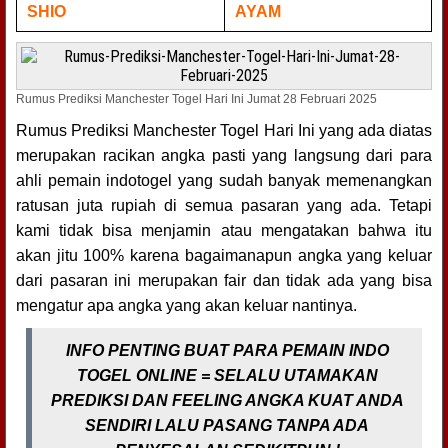
SHIO
AYAM
Rumus Prediksi Manchester Togel Hari Ini Jumat 28 Februari 2025
Rumus Prediksi Manchester Togel Hari Ini yang ada diatas
merupakan racikan angka pasti yang langsung dari para
ahli pemain indotogel yang sudah banyak memenangkan
ratusan juta rupiah di semua pasaran yang ada. Tetapi
kami tidak bisa menjamin atau mengatakan bahwa itu
akan jitu 100% karena bagaimanapun angka yang keluar
dari pasaran ini merupakan fair dan tidak ada yang bisa
mengatur apa angka yang akan keluar nantinya.
INFO PENTING BUAT PARA PEMAIN INDO
TOGEL ONLINE = SELALU UTAMAKAN
PREDIKSI DAN FEELING ANGKA KUAT ANDA
SENDIRI LALU PASANG TANPA ADA