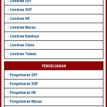
-
Livedraw SDY
-
Livedraw SGP
-
Livedraw HK
-
Livedraw Macau
-
Livedraw Kamboja
-
Livedraw China
-
Livedraw Taiwan
PENGELUARAN
-
Pengeluaran SDY
-
Pengeluaran SGP
-
Pengeluaran HK
-
Pengeluaran Macau