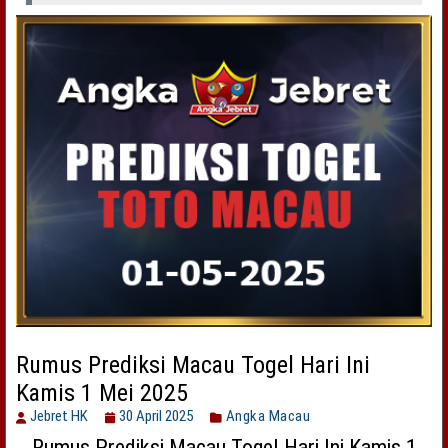
Rumus Prediksi Macau Togel Hari Ini
Kamis 1 Mei 2025
Jebret HK
30 April 2025
Angka Macau
Rumus Prediksi Macau Togel Hari Ini Kamis 1