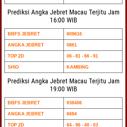
Prediksi Angka Jebret Macau Terjitu Jam
16:00 WIB
BBFS JEBRET
809616
ANGKA JEBRET
0861
TOP 2D
06 - 81 - 66 - 91
SHIO
KAMBING
Prediksi Angka Jebret Macau Terjitu Jam
19:00 WIB
BBFS JEBRET
936406
ANGKA JEBRET
6694
TOP 2D
64 - 96 - 40 - 03