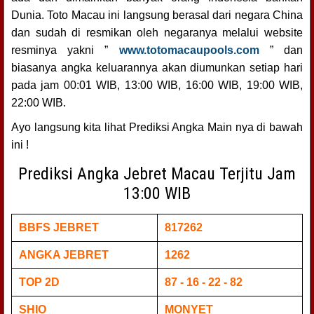
Dunia. Toto Macau ini langsung berasal dari negara China
dan sudah di resmikan oleh negaranya melalui website
resminya yakni ”
www.totomacaupools.com
” dan
biasanya angka keluarannya akan diumunkan setiap hari
pada jam 00:01 WIB, 13:00 WIB, 16:00 WIB, 19:00 WIB,
22:00 WIB.
Ayo langsung kita lihat Prediksi Angka Main nya di bawah
ini !
Prediksi Angka Jebret Macau Terjitu Jam
13:00 WIB
BBFS JEBRET
817262
ANGKA JEBRET
1262
TOP 2D
87 - 16 - 22 - 82
SHIO
MONYET