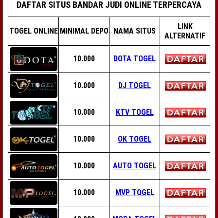
DAFTAR SITUS BANDAR JUDI ONLINE TERPERCAYA
LINK
TOGEL ONLINE
MINIMAL DEPO
NAMA SITUS
ALTERNATIF
10.000
DOTA TOGEL
10.000
DJ TOGEL
10.000
KTV TOGEL
10.000
OK TOGEL
10.000
AUTO TOGEL
10.000
MVP TOGEL