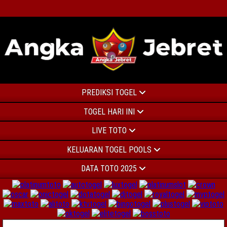
PREDIKSI TOGEL
TOGEL HARI INI
LIVE TOTO
KELUARAN TOGEL POOLS
DATA TOTO 2025