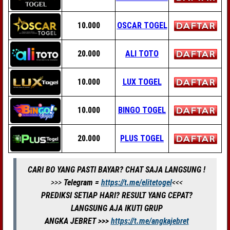
10.000
OSCAR TOGEL
20.000
ALI TOTO
10.000
LUX TOGEL
10.000
BINGO TOGEL
20.000
PLUS TOGEL
CARI BO YANG PASTI BAYAR? CHAT SAJA LANGSUNG !
>>>
Telegram =
https://t.me/elitetogel
<<<
PREDIKSI SETIAP HARI? RESULT YANG CEPAT?
LANGSUNG AJA IKUTI GRUP
ANGKA JEBRET >>>
https://t.me/angkajebret