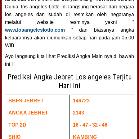
Dunia. los angeles Lotto ini langsung berasal dari negara
los angeles dan sudah di resmikan oleh negaranya
melalui website resminya yakni ”
www.losangeleslotto.com
” dan biasanya angka
keluarannya akan diumunkan setiap hari pada jam 05:00
WIB.
Ayo langsung kita lihat Prediksi Angka Main nya di bawah
ini !
Prediksi Angka Jebret Los angeles Terjitu
Hari Ini
BBFS JEBRET
146723
ANGKA JEBRET
2143
TOP 2D
16 - 47 - 32 - 46
SHIO
KAMBING