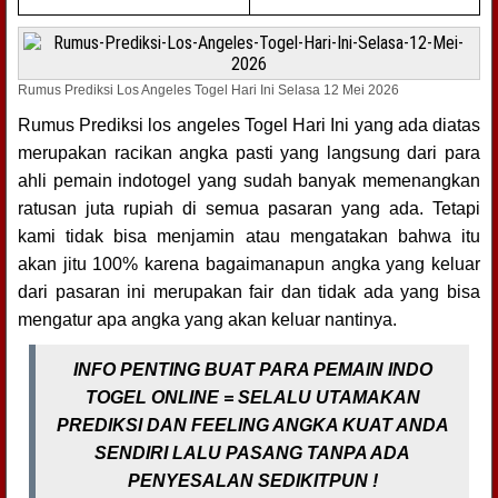
Rumus Prediksi Los Angeles Togel Hari Ini Selasa 12 Mei 2026
Rumus Prediksi los angeles Togel Hari Ini yang ada diatas
merupakan racikan angka pasti yang langsung dari para
ahli pemain indotogel yang sudah banyak memenangkan
ratusan juta rupiah di semua pasaran yang ada. Tetapi
kami tidak bisa menjamin atau mengatakan bahwa itu
akan jitu 100% karena bagaimanapun angka yang keluar
dari pasaran ini merupakan fair dan tidak ada yang bisa
mengatur apa angka yang akan keluar nantinya.
INFO PENTING BUAT PARA PEMAIN INDO
TOGEL ONLINE = SELALU UTAMAKAN
PREDIKSI DAN FEELING ANGKA KUAT ANDA
SENDIRI LALU PASANG TANPA ADA
PENYESALAN SEDIKITPUN !