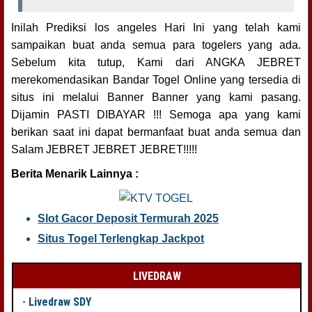
Inilah Prediksi los angeles Hari Ini yang telah kami
sampaikan buat anda semua para togelers yang ada.
Sebelum kita tutup, Kami dari ANGKA JEBRET
merekomendasikan Bandar Togel Online yang tersedia di
situs ini melalui Banner Banner yang kami pasang.
Dijamin PASTI DIBAYAR !!! Semoga apa yang kami
berikan saat ini dapat bermanfaat buat anda semua dan
Salam JEBRET JEBRET JEBRET!!!!!
Berita Menarik Lainnya :
Slot Gacor Deposit Termurah 2025
Situs Togel Terlengkap Jackpot
LIVEDRAW
-
Livedraw SDY