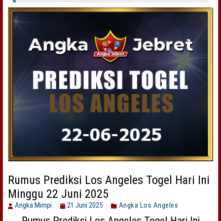
Rumus Prediksi Los Angeles Togel Hari Ini
Minggu 22 Juni 2025
Angka Mimpi
21 Juni 2025
Angka Los Angeles
Rumus Prediksi Los Angeles Togel Hari Ini