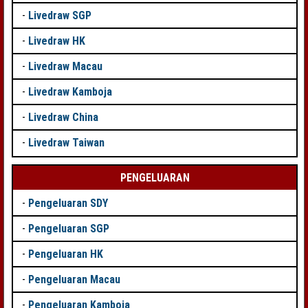
-
Livedraw SGP
-
Livedraw HK
-
Livedraw Macau
-
Livedraw Kamboja
-
Livedraw China
-
Livedraw Taiwan
PENGELUARAN
-
Pengeluaran SDY
-
Pengeluaran SGP
-
Pengeluaran HK
-
Pengeluaran Macau
-
Pengeluaran Kamboja