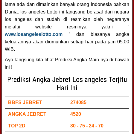
lama ada dan dimainkan banyak orang Indonesia bahkan
Dunia. los angeles Lotto ini langsung berasal dari negara
los angeles dan sudah di resmikan oleh negaranya
melalui website resminya yakni ”
www.losangeleslotto.com
” dan biasanya angka
keluarannya akan diumunkan setiap hari pada jam 05:00
WIB.
Ayo langsung kita lihat Prediksi Angka Main nya di bawah
ini !
Prediksi Angka Jebret Los angeles Terjitu
Hari Ini
BBFS JEBRET
274085
ANGKA JEBRET
4520
TOP 2D
80 - 75 - 24 - 70