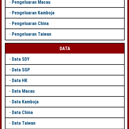
-
Pengeluaran Macau
-
Pengeluaran Kamboja
-
Pengeluaran China
-
Pengeluaran Taiwan
DATA
-
Data SDY
-
Data SGP
-
Data HK
-
Data Macau
-
Data Kamboja
-
Data China
-
Data Taiwan