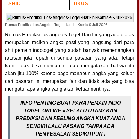
SHIO
TIKUS
Rumus Prediksi Los Angeles Togel Hari Ini Kamis 9 Juli 2026
Rumus Prediksi los angeles Togel Hari Ini yang ada diatas
merupakan racikan angka pasti yang langsung dari para
ahli pemain indotogel yang sudah banyak memenangkan
ratusan juta rupiah di semua pasaran yang ada. Tetapi
kami tidak bisa menjamin atau mengatakan bahwa itu
akan jitu 100% karena bagaimanapun angka yang keluar
dari pasaran ini merupakan fair dan tidak ada yang bisa
mengatur apa angka yang akan keluar nantinya.
INFO PENTING BUAT PARA PEMAIN INDO
TOGEL ONLINE = SELALU UTAMAKAN
PREDIKSI DAN FEELING ANGKA KUAT ANDA
SENDIRI LALU PASANG TANPA ADA
PENYESALAN SEDIKITPUN !