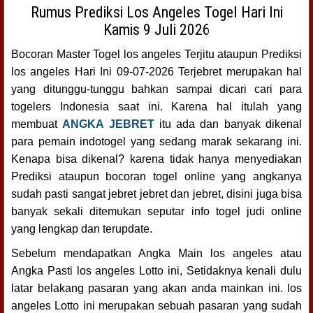
Rumus Prediksi Los Angeles Togel Hari Ini
Kamis 9 Juli 2026
Bocoran Master Togel los angeles Terjitu ataupun Prediksi
los angeles Hari Ini 09-07-2026 Terjebret merupakan hal
yang ditunggu-tunggu bahkan sampai dicari cari para
togelers Indonesia saat ini. Karena hal itulah yang
membuat
ANGKA JEBRET
itu ada dan banyak dikenal
para pemain indotogel yang sedang marak sekarang ini.
Kenapa bisa dikenal? karena tidak hanya menyediakan
Prediksi ataupun bocoran togel online yang angkanya
sudah pasti sangat jebret jebret dan jebret, disini juga bisa
banyak sekali ditemukan seputar info togel judi online
yang lengkap dan terupdate.
Sebelum mendapatkan Angka Main los angeles atau
Angka Pasti los angeles Lotto ini, Setidaknya kenali dulu
latar belakang pasaran yang akan anda mainkan ini. los
angeles Lotto ini merupakan sebuah pasaran yang sudah