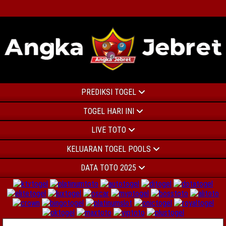
PREDIKSI TOGEL
TOGEL HARI INI
LIVE TOTO
KELUARAN TOGEL POOLS
DATA TOTO 2025