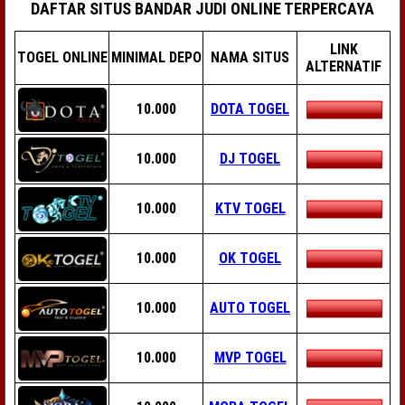
DAFTAR SITUS BANDAR JUDI ONLINE TERPERCAYA
LINK
TOGEL ONLINE
MINIMAL DEPO
NAMA SITUS
ALTERNATIF
10.000
DOTA TOGEL
10.000
DJ TOGEL
10.000
KTV TOGEL
10.000
OK TOGEL
10.000
AUTO TOGEL
10.000
MVP TOGEL