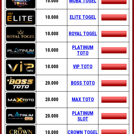
10.000
MOBA TOGEL
10.000
ELITE TOGEL
10.000
ROYAL TOGEL
PLATINUM
10.000
TOTO
10.000
VIP TOTO
20.000
BOSS TOTO
20.000
MAX TOTO
PLATINUM
20.000
SLOT
10.000
CROWN TOGEL