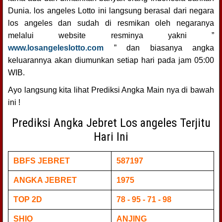
Dunia. los angeles Lotto ini langsung berasal dari negara
los angeles dan sudah di resmikan oleh negaranya
melalui website resminya yakni ”
www.losangeleslotto.com
” dan biasanya angka
keluarannya akan diumunkan setiap hari pada jam 05:00
WIB.
Ayo langsung kita lihat Prediksi Angka Main nya di bawah
ini !
Prediksi Angka Jebret Los angeles Terjitu
Hari Ini
BBFS JEBRET
587197
ANGKA JEBRET
1975
TOP 2D
78 - 95 - 71 - 98
SHIO
ANJING