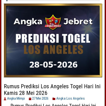
Rumus Prediksi Los Angeles Togel Hari Ini
Kamis 28 Mei 2026
Angka Mimpi
27 Mei 2026
Angka Los Angeles
Rumus Prediksi Los Angeles Togel Hari Ini