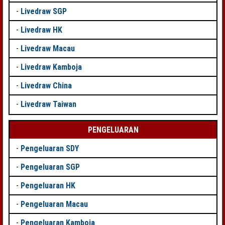
-
Livedraw SGP
-
Livedraw HK
-
Livedraw Macau
-
Livedraw Kamboja
-
Livedraw China
-
Livedraw Taiwan
PENGELUARAN
-
Pengeluaran SDY
-
Pengeluaran SGP
-
Pengeluaran HK
-
Pengeluaran Macau
-
Pengeluaran Kamboja