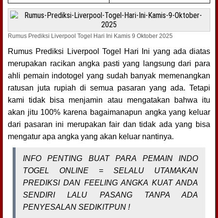
Rumus Prediksi Liverpool Togel Hari Ini Kamis 9 Oktober 2025
Rumus Prediksi Liverpool Togel Hari Ini yang ada diatas
merupakan racikan angka pasti yang langsung dari para
ahli pemain indotogel yang sudah banyak memenangkan
ratusan juta rupiah di semua pasaran yang ada. Tetapi
kami tidak bisa menjamin atau mengatakan bahwa itu
akan jitu 100% karena bagaimanapun angka yang keluar
dari pasaran ini merupakan fair dan tidak ada yang bisa
mengatur apa angka yang akan keluar nantinya.
INFO PENTING BUAT PARA PEMAIN INDO
TOGEL ONLINE = SELALU UTAMAKAN
PREDIKSI DAN FEELING ANGKA KUAT ANDA
SENDIRI LALU PASANG TANPA ADA
PENYESALAN SEDIKITPUN !