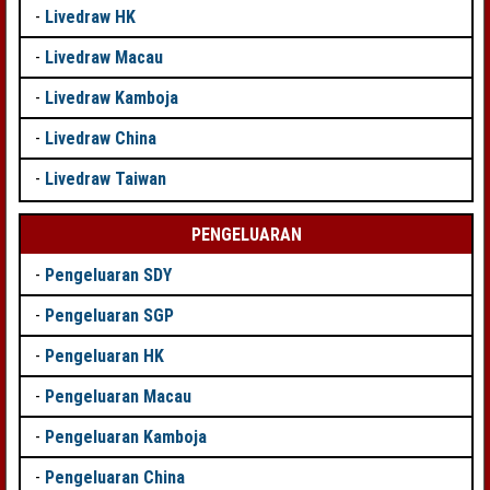
-
Livedraw HK
-
Livedraw Macau
-
Livedraw Kamboja
-
Livedraw China
-
Livedraw Taiwan
PENGELUARAN
-
Pengeluaran SDY
-
Pengeluaran SGP
-
Pengeluaran HK
-
Pengeluaran Macau
-
Pengeluaran Kamboja
-
Pengeluaran China