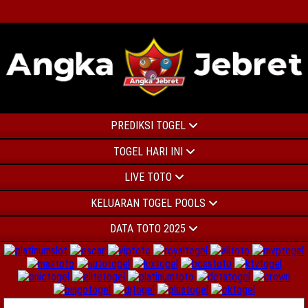
PREDIKSI TOGEL
TOGEL HARI INI
LIVE TOTO
KELUARAN TOGEL POOLS
DATA TOTO 2025