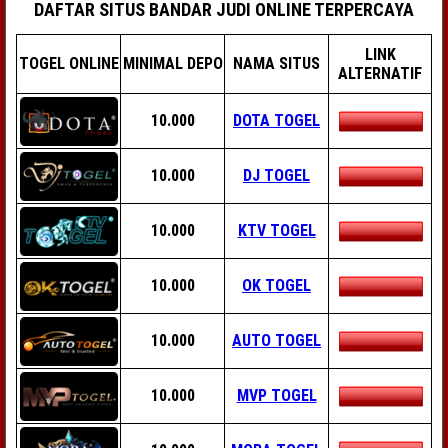
DAFTAR SITUS BANDAR JUDI ONLINE TERPERCAYA
LINK
TOGEL ONLINE
MINIMAL DEPO
NAMA SITUS
ALTERNATIF
10.000
DOTA TOGEL
10.000
DJ TOGEL
10.000
KTV TOGEL
10.000
OK TOGEL
10.000
AUTO TOGEL
10.000
MVP TOGEL