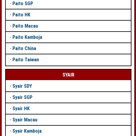
-
Paito SGP
-
Paito HK
-
Paito Macau
-
Paito Kamboja
-
Paito China
-
Paito Taiwan
SYAIR
-
Syair SDY
-
Syair SGP
-
Syair HK
-
Syair Macau
-
Syair Kamboja