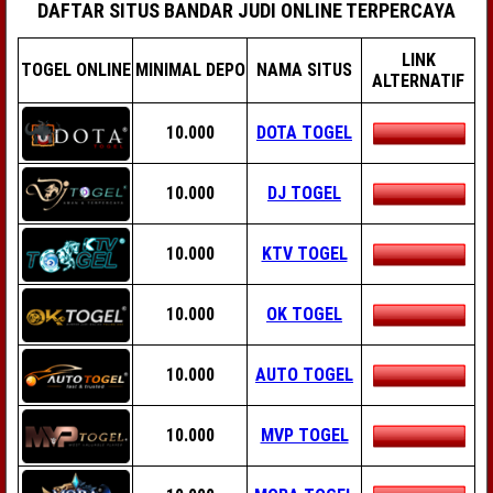
DAFTAR SITUS BANDAR JUDI ONLINE TERPERCAYA
LINK
TOGEL ONLINE
MINIMAL DEPO
NAMA SITUS
ALTERNATIF
10.000
DOTA TOGEL
10.000
DJ TOGEL
10.000
KTV TOGEL
10.000
OK TOGEL
10.000
AUTO TOGEL
10.000
MVP TOGEL