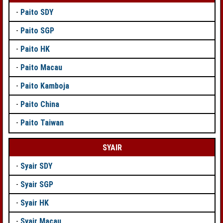
-
Paito SDY
-
Paito SGP
-
Paito HK
-
Paito Macau
-
Paito Kamboja
-
Paito China
-
Paito Taiwan
SYAIR
-
Syair SDY
-
Syair SGP
-
Syair HK
-
Syair Macau