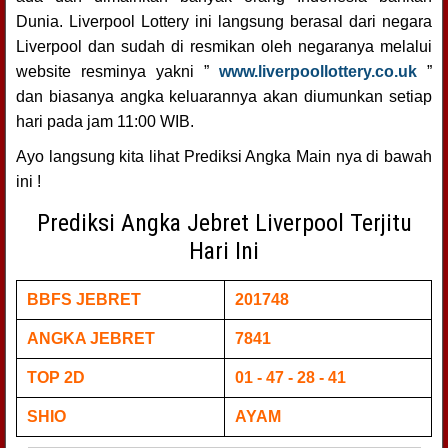
Dunia. Liverpool Lottery ini langsung berasal dari negara
Liverpool dan sudah di resmikan oleh negaranya melalui
website resminya yakni ”
www.liverpoollottery.co.uk
”
dan biasanya angka keluarannya akan diumunkan setiap
hari pada jam 11:00 WIB.
Ayo langsung kita lihat Prediksi Angka Main nya di bawah
ini !
Prediksi Angka Jebret Liverpool Terjitu
Hari Ini
BBFS JEBRET
201748
ANGKA JEBRET
7841
TOP 2D
01 - 47 - 28 - 41
SHIO
AYAM