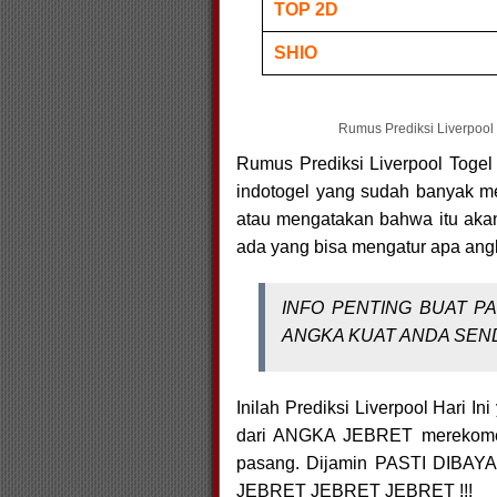
TOP 2D
SHIO
Rumus Prediksi Liverpool 
Rumus Prediksi Liverpool Togel
indotogel yang sudah banyak me
atau mengatakan bahwa itu akan
ada yang bisa mengatur apa angk
INFO PENTING BUAT P
ANGKA KUAT ANDA SEND
Inilah Prediksi Liverpool Hari 
dari ANGKA JEBRET merekomend
pasang. Dijamin PASTI DIBAYAR
JEBRET JEBRET JEBRET !!!