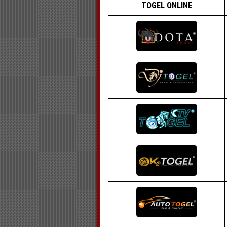
TOGEL ONLINE