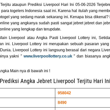
Terjitu ataupun Prediksi Liverpool Hari Ini 05-06-2026 Terjeb
 para togelers Indonesia saat ini. Karena hal itulah yang mem
otogel yang sedang marak sekarang ini. Kenapa bisa dikenal?
nline yang angkanya sudah pasti sangat jebret jebret dan jebre
 online yang lengkap dan terupdate.
 Liverpool atau Angka Pasti Liverpool Lottery ini, Setida
n ini. Liverpool Lottery ini merupakan sebuah pasaran yan
unia. Liverpool Lottery ini langsung berasal dari negara Live
minya yakni ”
www.liverpoollottery.co.uk
” dan biasanya ang
Angka Main nya di bawah ini !
Prediksi Angka Jebret Liverpool Terjitu Hari In
958042
8490