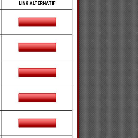
LINK ALTERNATIF