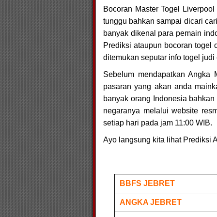
Bocoran Master Togel Liverpool 
tunggu bahkan sampai dicari cari
banyak dikenal para pemain ind
Prediksi ataupun bocoran togel o
ditemukan seputar info togel judi
Sebelum mendapatkan Angka Main
pasaran yang akan anda mainka
banyak orang Indonesia bahkan D
negaranya melalui website res
setiap hari pada jam 11:00 WIB.
Ayo langsung kita lihat Prediksi 
BBFS JEBRET
ANGKA JEBRET