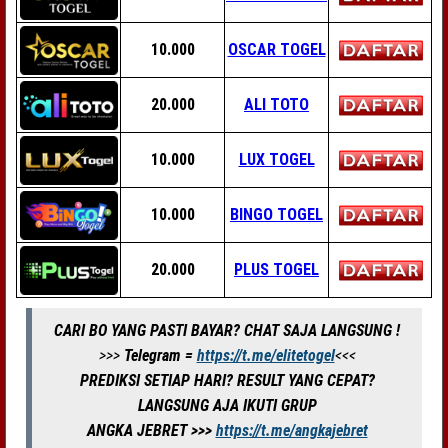
10.000
OSCAR TOGEL
20.000
ALI TOTO
10.000
LUX TOGEL
10.000
BINGO TOGEL
20.000
PLUS TOGEL
CARI BO YANG PASTI BAYAR? CHAT SAJA LANGSUNG !
>>>
Telegram =
https://t.me/elitetogel
<<<
PREDIKSI SETIAP HARI? RESULT YANG CEPAT?
LANGSUNG AJA IKUTI GRUP
ANGKA JEBRET >>>
https://t.me/angkajebret