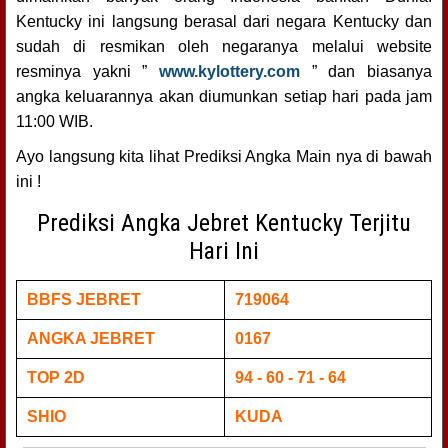
Kentucky ini langsung berasal dari negara Kentucky dan
sudah di resmikan oleh negaranya melalui website
resminya yakni ”
www.kylottery.com
” dan biasanya
angka keluarannya akan diumunkan setiap hari pada jam
11:00 WIB.
Ayo langsung kita lihat Prediksi Angka Main nya di bawah
ini !
Prediksi Angka Jebret Kentucky Terjitu
Hari Ini
BBFS JEBRET
719064
ANGKA JEBRET
0167
TOP 2D
94 - 60 - 71 - 64
SHIO
KUDA