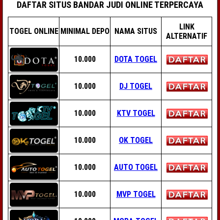
DAFTAR SITUS BANDAR JUDI ONLINE TERPERCAYA
LINK
TOGEL ONLINE
MINIMAL DEPO
NAMA SITUS
ALTERNATIF
10.000
DOTA TOGEL
10.000
DJ TOGEL
10.000
KTV TOGEL
10.000
OK TOGEL
10.000
AUTO TOGEL
10.000
MVP TOGEL