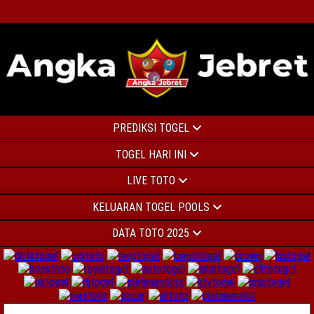
PREDIKSI TOGEL
TOGEL HARI INI
LIVE TOTO
KELUARAN TOGEL POOLS
DATA TOTO 2025