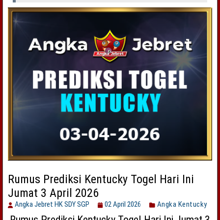
Rumus Prediksi Kentucky Togel Hari Ini
Jumat 3 April 2026
Angka Jebret HK SDY SGP
02 April 2026
Angka Kentucky
Rumus Prediksi Kentucky Togel Hari Ini Jumat 3