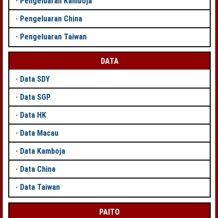
-
Pengeluaran Kamboja
-
Pengeluaran China
-
Pengeluaran Taiwan
DATA
-
Data SDY
-
Data SGP
-
Data HK
-
Data Macau
-
Data Kamboja
-
Data China
-
Data Taiwan
PAITO