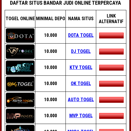
DAFTAR SITUS BANDAR JUDI ONLINE TERPERCAYA
LINK
TOGEL ONLINE
MINIMAL DEPO
NAMA SITUS
ALTERNATIF
10.000
DOTA TOGEL
10.000
DJ TOGEL
10.000
KTV TOGEL
10.000
OK TOGEL
10.000
AUTO TOGEL
10.000
MVP TOGEL