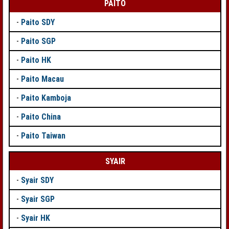
PAITO
-
Paito SDY
-
Paito SGP
-
Paito HK
-
Paito Macau
-
Paito Kamboja
-
Paito China
-
Paito Taiwan
SYAIR
-
Syair SDY
-
Syair SGP
-
Syair HK