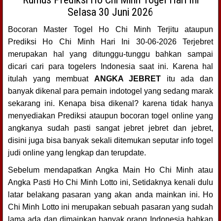
Selasa 30 Juni 2026
Bocoran Master Togel Ho Chi Minh Terjitu ataupun
Prediksi Ho Chi Minh Hari Ini 30-06-2026 Terjebret
merupakan hal yang ditunggu-tunggu bahkan sampai
dicari cari para togelers Indonesia saat ini. Karena hal
itulah yang membuat
ANGKA JEBRET
itu ada dan
banyak dikenal para pemain indotogel yang sedang marak
sekarang ini. Kenapa bisa dikenal? karena tidak hanya
menyediakan Prediksi ataupun bocoran togel online yang
angkanya sudah pasti sangat jebret jebret dan jebret,
disini juga bisa banyak sekali ditemukan seputar info togel
judi online yang lengkap dan terupdate.
Sebelum mendapatkan Angka Main Ho Chi Minh atau
Angka Pasti Ho Chi Minh Lotto ini, Setidaknya kenali dulu
latar belakang pasaran yang akan anda mainkan ini. Ho
Chi Minh Lotto ini merupakan sebuah pasaran yang sudah
lama ada dan dimainkan banyak orang Indonesia bahkan