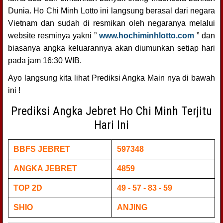
Dunia. Ho Chi Minh Lotto ini langsung berasal dari negara
Vietnam dan sudah di resmikan oleh negaranya melalui
website resminya yakni ”
www.hochiminhlotto.com
” dan
biasanya angka keluarannya akan diumunkan setiap hari
pada jam 16:30 WIB.
Ayo langsung kita lihat Prediksi Angka Main nya di bawah
ini !
Prediksi Angka Jebret Ho Chi Minh Terjitu
Hari Ini
BBFS JEBRET
597348
ANGKA JEBRET
4859
TOP 2D
49 - 57 - 83 - 59
SHIO
ANJING