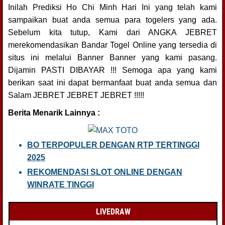
Inilah Prediksi Ho Chi Minh Hari Ini yang telah kami
sampaikan buat anda semua para togelers yang ada.
Sebelum kita tutup, Kami dari ANGKA JEBRET
merekomendasikan Bandar Togel Online yang tersedia di
situs ini melalui Banner Banner yang kami pasang.
Dijamin PASTI DIBAYAR !!! Semoga apa yang kami
berikan saat ini dapat bermanfaat buat anda semua dan
Salam JEBRET JEBRET JEBRET !!!!!
Berita Menarik Lainnya :
BO TERPOPULER DENGAN RTP TERTINGGI
2025
REKOMENDASI SLOT ONLINE DENGAN
WINRATE TINGGI
LIVEDRAW