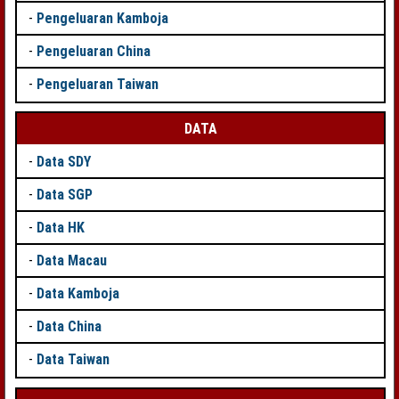
-
Pengeluaran Kamboja
-
Pengeluaran China
-
Pengeluaran Taiwan
DATA
-
Data SDY
-
Data SGP
-
Data HK
-
Data Macau
-
Data Kamboja
-
Data China
-
Data Taiwan