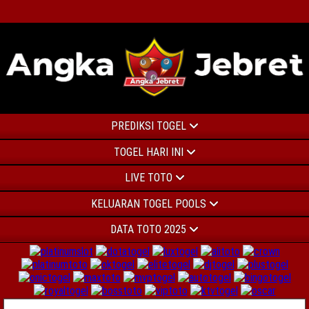
PREDIKSI TOGEL
TOGEL HARI INI
LIVE TOTO
KELUARAN TOGEL POOLS
DATA TOTO 2025