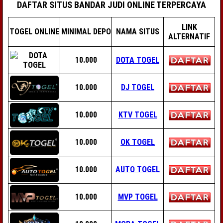
DAFTAR SITUS BANDAR JUDI ONLINE TERPERCAYA
LINK
TOGEL ONLINE
MINIMAL DEPO
NAMA SITUS
ALTERNATIF
10.000
DOTA TOGEL
10.000
DJ TOGEL
10.000
KTV TOGEL
10.000
OK TOGEL
10.000
AUTO TOGEL
10.000
MVP TOGEL