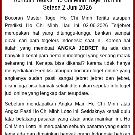
Selasa 2 Juni 2026
Bocoran Master Togel Ho Chi Minh Terjitu ataupun
Prediksi Ho Chi Minh Hari Ini 02-06-2026 Terjebret
merupakan hal yang ditunggu-tunggu bahkan sampai
dicari cari para togelers Indonesia saat ini. Karena hal
itulah yang membuat
ANGKA JEBRET
itu ada dan
banyak dikenal para pemain indotogel yang sedang marak
sekarang ini. Kenapa bisa dikenal? karena tidak hanya
menyediakan Prediksi ataupun bocoran togel online yang
angkanya sudah pasti sangat jebret jebret dan jebret,
disini juga bisa banyak sekali ditemukan seputar info togel
judi online yang lengkap dan terupdate.
Sebelum mendapatkan Angka Main Ho Chi Minh atau
Angka Pasti Ho Chi Minh Lotto ini, Setidaknya kenali dulu
latar belakang pasaran yang akan anda mainkan ini. Ho
Chi Minh Lotto ini merupakan sebuah pasaran yang sudah
lama ada dan dimainkan banyak orang Indonesia bahkan