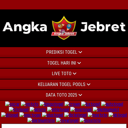
PREDIKSI TOGEL
TOGEL HARI INI
LIVE TOTO
KELUARAN TOGEL POOLS
DATA TOTO 2025