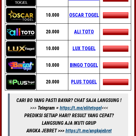
10.000
OSCAR TOGEL
20.000
ALI TOTO
10.000
LUX TOGEL
10.000
BINGO TOGEL
20.000
PLUS TOGEL
CARI BO YANG PASTI BAYAR? CHAT SAJA LANGSUNG !
>>>
Telegram =
https://t.me/elitetogel
<<<
PREDIKSI SETIAP HARI? RESULT YANG CEPAT?
LANGSUNG AJA IKUTI GRUP
ANGKA JEBRET >>>
https://t.me/angkajebret