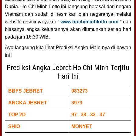
Dunia. Ho Chi Minh Lotto ini langsung berasal dari negara
Vietnam dan sudah di resmikan oleh negaranya melalui
website resminya yakni ”
www.hochiminhlotto.com
” dan
biasanya angka keluarannya akan diumunkan setiap hari
pada jam 16:30 WIB.
Ayo langsung kita lihat Prediksi Angka Main nya di bawah
ini !
Prediksi Angka Jebret Ho Chi Minh Terjitu
Hari Ini
BBFS JEBRET
983273
ANGKA JEBRET
3973
TOP 2D
97 - 38 - 32 - 37
SHIO
MONYET