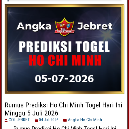
Rumus Prediksi Ho Chi Minh Togel Hari Ini
Minggu 5 Juli 2026
GOL JEBRET
04 Juli 2026
Angka Ho Chi Minh
Rumus Prediksi Ho Chi Minh Togel Hari Ini