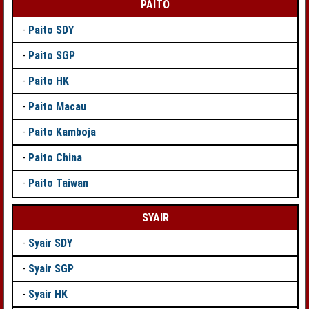
PAITO
-
Paito SDY
-
Paito SGP
-
Paito HK
-
Paito Macau
-
Paito Kamboja
-
Paito China
-
Paito Taiwan
SYAIR
-
Syair SDY
-
Syair SGP
-
Syair HK