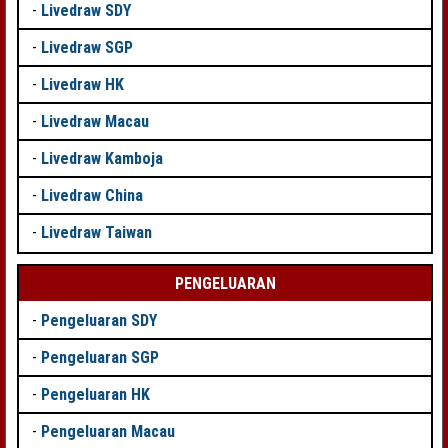
-
Livedraw SDY
-
Livedraw SGP
-
Livedraw HK
-
Livedraw Macau
-
Livedraw Kamboja
-
Livedraw China
-
Livedraw Taiwan
PENGELUARAN
-
Pengeluaran SDY
-
Pengeluaran SGP
-
Pengeluaran HK
-
Pengeluaran Macau