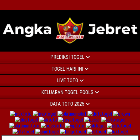
PREDIKSI TOGEL
TOGEL HARI INI
LIVE TOTO
KELUARAN TOGEL POOLS
DATA TOTO 2025