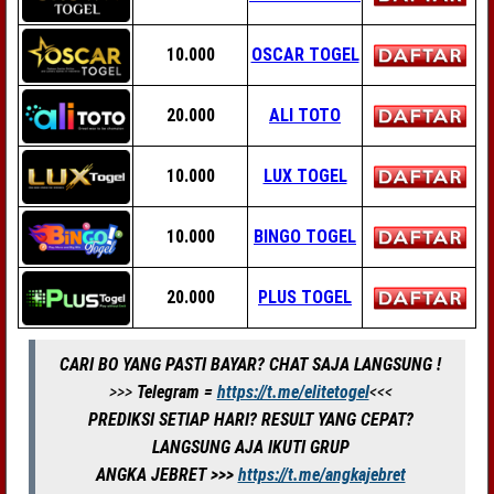
10.000
OSCAR TOGEL
20.000
ALI TOTO
10.000
LUX TOGEL
10.000
BINGO TOGEL
20.000
PLUS TOGEL
CARI BO YANG PASTI BAYAR? CHAT SAJA LANGSUNG !
>>>
Telegram =
https://t.me/elitetogel
<<<
PREDIKSI SETIAP HARI? RESULT YANG CEPAT?
LANGSUNG AJA IKUTI GRUP
ANGKA JEBRET >>>
https://t.me/angkajebret