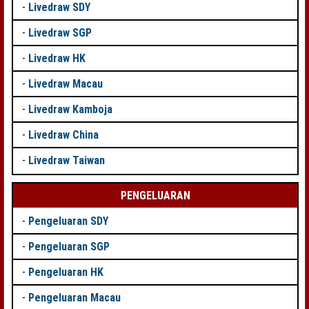
-
Livedraw SDY
-
Livedraw SGP
-
Livedraw HK
-
Livedraw Macau
-
Livedraw Kamboja
-
Livedraw China
-
Livedraw Taiwan
PENGELUARAN
-
Pengeluaran SDY
-
Pengeluaran SGP
-
Pengeluaran HK
-
Pengeluaran Macau