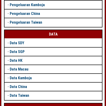
-
Pengeluaran Kamboja
-
Pengeluaran China
-
Pengeluaran Taiwan
DATA
-
Data SDY
-
Data SGP
-
Data HK
-
Data Macau
-
Data Kamboja
-
Data China
-
Data Taiwan