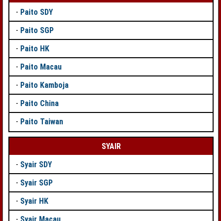
-
Paito SDY
-
Paito SGP
-
Paito HK
-
Paito Macau
-
Paito Kamboja
-
Paito China
-
Paito Taiwan
SYAIR
-
Syair SDY
-
Syair SGP
-
Syair HK
-
Syair Macau