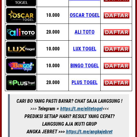
10.000
OSCAR TOGEL
20.000
ALI TOTO
10.000
LUX TOGEL
10.000
BINGO TOGEL
20.000
PLUS TOGEL
CARI BO YANG PASTI BAYAR? CHAT SAJA LANGSUNG !
>>>
Telegram =
https://t.me/elitetogel
<<<
PREDIKSI SETIAP HARI? RESULT YANG CEPAT?
LANGSUNG AJA IKUTI GRUP
ANGKA JEBRET >>>
https://t.me/angkajebret