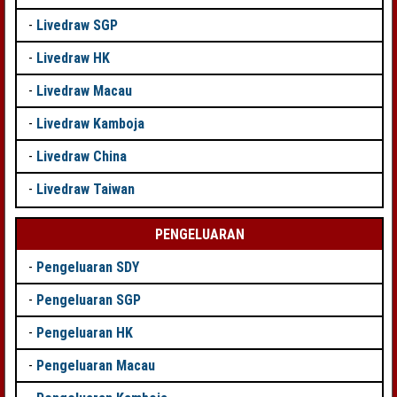
-
Livedraw SGP
-
Livedraw HK
-
Livedraw Macau
-
Livedraw Kamboja
-
Livedraw China
-
Livedraw Taiwan
PENGELUARAN
-
Pengeluaran SDY
-
Pengeluaran SGP
-
Pengeluaran HK
-
Pengeluaran Macau