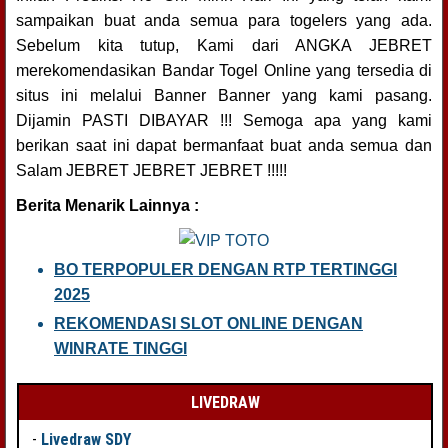
sampaikan buat anda semua para togelers yang ada.
Sebelum kita tutup, Kami dari ANGKA JEBRET
merekomendasikan Bandar Togel Online yang tersedia di
situs ini melalui Banner Banner yang kami pasang.
Dijamin PASTI DIBAYAR !!! Semoga apa yang kami
berikan saat ini dapat bermanfaat buat anda semua dan
Salam JEBRET JEBRET JEBRET !!!!!
Berita Menarik Lainnya :
BO TERPOPULER DENGAN RTP TERTINGGI
2025
REKOMENDASI SLOT ONLINE DENGAN
WINRATE TINGGI
LIVEDRAW
-
Livedraw SDY