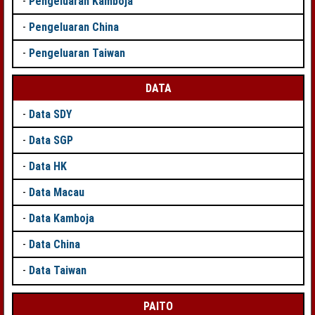
-
Pengeluaran Kamboja
-
Pengeluaran China
-
Pengeluaran Taiwan
DATA
-
Data SDY
-
Data SGP
-
Data HK
-
Data Macau
-
Data Kamboja
-
Data China
-
Data Taiwan
PAITO