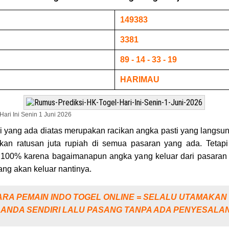
149383
3381
89 - 14 - 33 - 19
HARIMAU
ari Ini Senin 1 Juni 2026
i yang ada diatas merupakan racikan angka pasti yang langsung
n ratusan juta rupiah di semua pasaran yang ada. Tetapi 
 100% karena bagaimanapun angka yang keluar dari pasaran i
ng akan keluar nantinya.
ARA PEMAIN INDO TOGEL ONLINE = SELALU UTAMAKAN 
ANDA SENDIRI LALU PASANG TANPA ADA PENYESALAN 