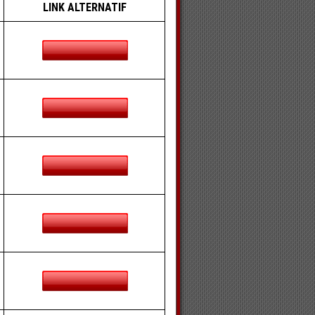
LINK ALTERNATIF