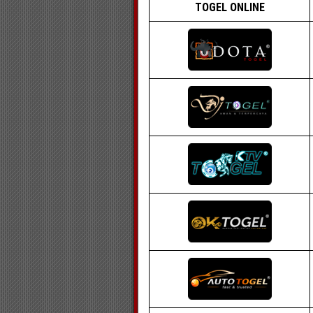
TOGEL ONLINE