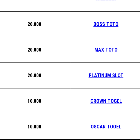
20.000
BOSS TOTO
20.000
MAX TOTO
20.000
PLATINUM SLOT
10.000
CROWN TOGEL
10.000
OSCAR TOGEL