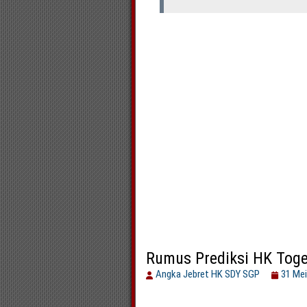
Rumus Prediksi HK Togel
Angka Jebret HK SDY SGP
31 Mei