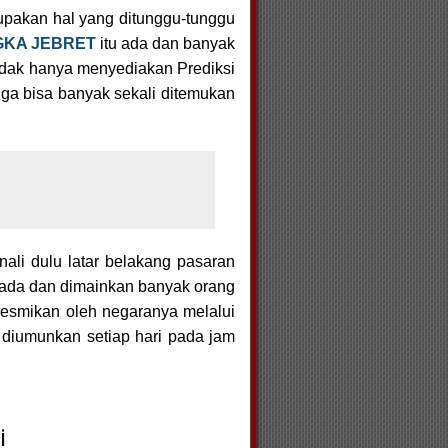
rupakan hal yang ditunggu-tunggu
KA JEBRET
itu ada dan banyak
tidak hanya menyediakan Prediksi
juga bisa banyak sekali ditemukan
li dulu latar belakang pasaran
 ada dan dimainkan banyak orang
resmikan oleh negaranya melalui
 diumunkan setiap hari pada jam
i