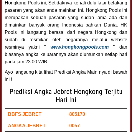
Hongkong Pools ini, Setidaknya kenali dulu latar belakang
pasaran yang akan anda mainkan ini. Hongkong Pools ini
merupakan sebuah pasaran yang sudah lama ada dan
dimainkan banyak orang Indonesia bahkan Dunia. HK
Pools ini langsung berasal dari negara Hongkong dan
sudah di resmikan oleh negaranya melalui website
resminya yakni ”
www.hongkongpools.com
” dan
biasanya angka keluarannya akan diumunkan setiap hari
pada jam 23:00 WIB.
Ayo langsung kita lihat Prediksi Angka Main nya di bawah
ini !
Prediksi Angka Jebret Hongkong Terjitu
Hari Ini
BBFS JEBRET
805170
ANGKA JEBRET
0057