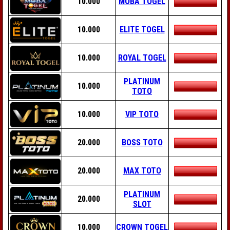
10.000
MOBA TOGEL
10.000
ELITE TOGEL
10.000
ROYAL TOGEL
PLATINUM
10.000
TOTO
10.000
VIP TOTO
20.000
BOSS TOTO
20.000
MAX TOTO
PLATINUM
20.000
SLOT
10.000
CROWN TOGEL