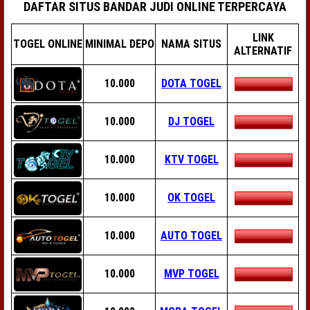
DAFTAR SITUS BANDAR JUDI ONLINE TERPERCAYA
LINK
TOGEL ONLINE
MINIMAL DEPO
NAMA SITUS
ALTERNATIF
10.000
DOTA TOGEL
10.000
DJ TOGEL
10.000
KTV TOGEL
10.000
OK TOGEL
10.000
AUTO TOGEL
10.000
MVP TOGEL