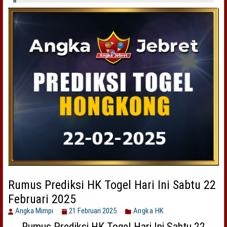
Rumus Prediksi HK Togel Hari Ini Sabtu 22
Februari 2025
Angka Mimpi
21 Februari 2025
Angka HK
Rumus Prediksi HK Togel Hari Ini Sabtu 22