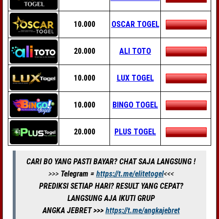
10.000
OSCAR TOGEL
20.000
ALI TOTO
10.000
LUX TOGEL
10.000
BINGO TOGEL
20.000
PLUS TOGEL
CARI BO YANG PASTI BAYAR? CHAT SAJA LANGSUNG !
>>>
Telegram =
https://t.me/elitetogel
<<<
PREDIKSI SETIAP HARI? RESULT YANG CEPAT?
LANGSUNG AJA IKUTI GRUP
ANGKA JEBRET >>>
https://t.me/angkajebret