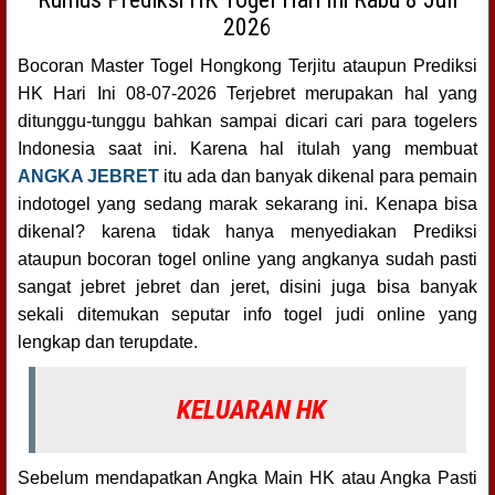
2026
Bocoran Master Togel Hongkong Terjitu ataupun Prediksi
HK Hari Ini 08-07-2026 Terjebret merupakan hal yang
ditunggu-tunggu bahkan sampai dicari cari para togelers
Indonesia saat ini. Karena hal itulah yang membuat
ANGKA JEBRET
itu ada dan banyak dikenal para pemain
indotogel yang sedang marak sekarang ini. Kenapa bisa
dikenal? karena tidak hanya menyediakan Prediksi
ataupun bocoran togel online yang angkanya sudah pasti
sangat jebret jebret dan jeret, disini juga bisa banyak
sekali ditemukan seputar info togel judi online yang
lengkap dan terupdate.
KELUARAN HK
Sebelum mendapatkan Angka Main HK atau Angka Pasti