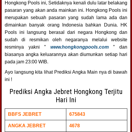
Hongkong Pools ini, Setidaknya kenali dulu latar belakang
pasaran yang akan anda mainkan ini. Hongkong Pools ini
merupakan sebuah pasaran yang sudah lama ada dan
dimainkan banyak orang Indonesia bahkan Dunia. HK
Pools ini langsung berasal dari negara Hongkong dan
sudah di resmikan oleh negaranya melalui website
resminya yakni ”
www.hongkongpools.com
” dan
biasanya angka keluarannya akan diumunkan setiap hari
pada jam 23:00 WIB.
Ayo langsung kita lihat Prediksi Angka Main nya di bawah
ini !
Prediksi Angka Jebret Hongkong Terjitu
Hari Ini
BBFS JEBRET
675843
ANGKA JEBRET
4678