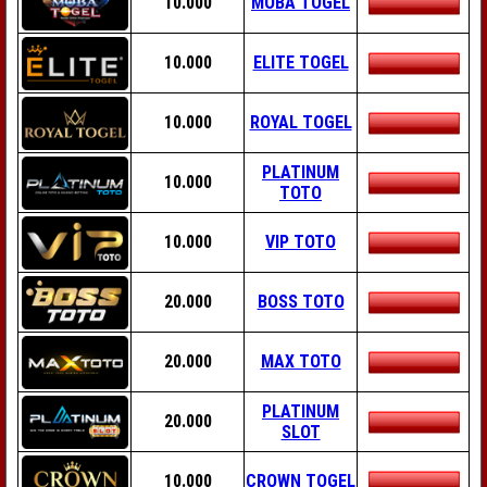
10.000
MOBA TOGEL
10.000
ELITE TOGEL
10.000
ROYAL TOGEL
PLATINUM
10.000
TOTO
10.000
VIP TOTO
20.000
BOSS TOTO
20.000
MAX TOTO
PLATINUM
20.000
SLOT
10.000
CROWN TOGEL