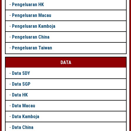
-
Pengeluaran HK
-
Pengeluaran Macau
-
Pengeluaran Kamboja
-
Pengeluaran China
-
Pengeluaran Taiwan
DATA
-
Data SDY
-
Data SGP
-
Data HK
-
Data Macau
-
Data Kamboja
-
Data China