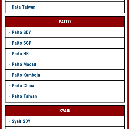
-
Data Taiwan
PAITO
-
Paito SDY
-
Paito SGP
-
Paito HK
-
Paito Macau
-
Paito Kamboja
-
Paito China
-
Paito Taiwan
SYAIR
-
Syair SDY