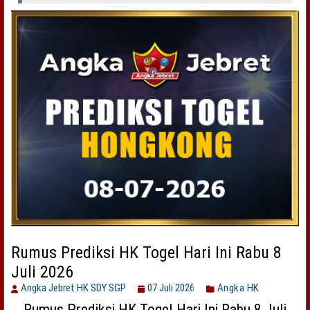
Rumus Prediksi HK Togel Hari Ini Rabu 8
Juli 2026
Angka Jebret HK SDY SGP
07 Juli 2026
Angka HK
Rumus Prediksi HK Togel Hari Ini Rabu 8 Juli