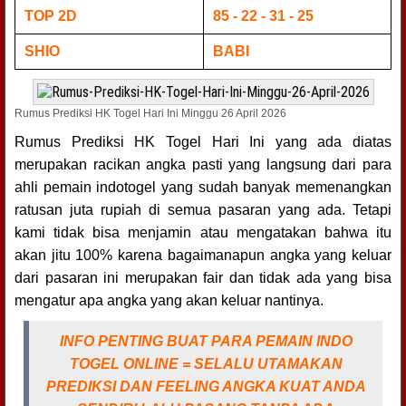
TOP 2D
85 - 22 - 31 - 25
SHIO
BABI
Rumus Prediksi HK Togel Hari Ini Minggu 26 April 2026
Rumus Prediksi HK Togel Hari Ini yang ada diatas
merupakan racikan angka pasti yang langsung dari para
ahli pemain indotogel yang sudah banyak memenangkan
ratusan juta rupiah di semua pasaran yang ada. Tetapi
kami tidak bisa menjamin atau mengatakan bahwa itu
akan jitu 100% karena bagaimanapun angka yang keluar
dari pasaran ini merupakan fair dan tidak ada yang bisa
mengatur apa angka yang akan keluar nantinya.
INFO PENTING BUAT PARA PEMAIN INDO
TOGEL ONLINE = SELALU UTAMAKAN
PREDIKSI DAN FEELING ANGKA KUAT ANDA