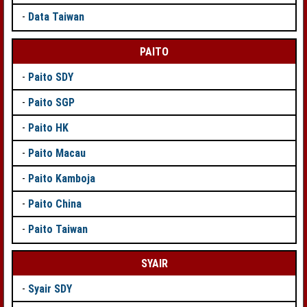
-
Data Taiwan
PAITO
-
Paito SDY
-
Paito SGP
-
Paito HK
-
Paito Macau
-
Paito Kamboja
-
Paito China
-
Paito Taiwan
SYAIR
-
Syair SDY