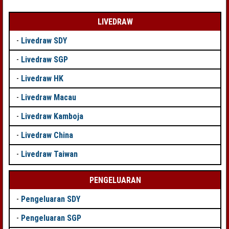
LIVEDRAW
-
Livedraw SDY
-
Livedraw SGP
-
Livedraw HK
-
Livedraw Macau
-
Livedraw Kamboja
-
Livedraw China
-
Livedraw Taiwan
PENGELUARAN
-
Pengeluaran SDY
-
Pengeluaran SGP