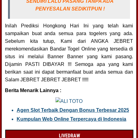
SENDIRI LALU PASANG TANPA ADA
PENYESALAN SEDIKITPUN !
Inilah Prediksi Hongkong Hari Ini yang telah kami
sampaikan buat anda semua para togelers yang ada.
Sebelum kita tutup, Kami dari ANGKA JEBRET
merekomendasikan Bandar Togel Online yang tersedia di
situs ini melalui Banner Banner yang kami pasang.
Dijamin PASTI DIBAYAR !!! Semoga apa yang kami
berikan saat ini dapat bermanfaat buat anda semua dan
Salam JEBRET JEBRET JEBRET !!!!!
Berita Menarik Lainnya :
Agen Slot Terbaik Dengan Bonus Terbesar 2025
Kumpulan Web Online Terpercaya di Indonesia
LIVEDRAW