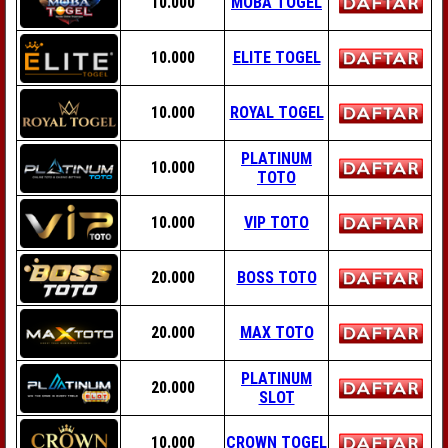
10.000
MOBA TOGEL
10.000
ELITE TOGEL
10.000
ROYAL TOGEL
PLATINUM
10.000
TOTO
10.000
VIP TOTO
20.000
BOSS TOTO
20.000
MAX TOTO
PLATINUM
20.000
SLOT
10.000
CROWN TOGEL