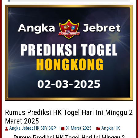
Rumus Prediksi HK Togel Hari Ini Minggu 2
Maret 2025
Angka Jebret HK SDY SGP
01 Maret 2025
Angka HK
Rumus Prediksi HK Togel Hari Ini Minggu 2