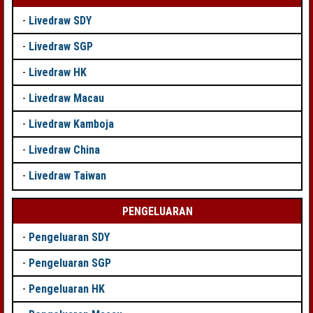
-
Livedraw SDY
-
Livedraw SGP
-
Livedraw HK
-
Livedraw Macau
-
Livedraw Kamboja
-
Livedraw China
-
Livedraw Taiwan
PENGELUARAN
-
Pengeluaran SDY
-
Pengeluaran SGP
-
Pengeluaran HK