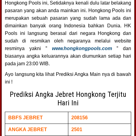
Hongkong Pools ini, Setidaknya kenali dulu latar belakang
pasaran yang akan anda mainkan ini. Hongkong Pools ini
merupakan sebuah pasaran yang sudah lama ada dan
dimainkan banyak orang Indonesia bahkan Dunia. HK
Pools ini langsung berasal dari negara Hongkong dan
sudah di resmikan oleh negaranya melalui website
resminya yakni ”
www.hongkongpools.com
” dan
biasanya angka keluarannya akan diumunkan setiap hari
pada jam 23:00 WIB.
Ayo langsung kita lihat Prediksi Angka Main nya di bawah
ini !
Prediksi Angka Jebret Hongkong Terjitu
Hari Ini
BBFS JEBRET
208156
ANGKA JEBRET
2501