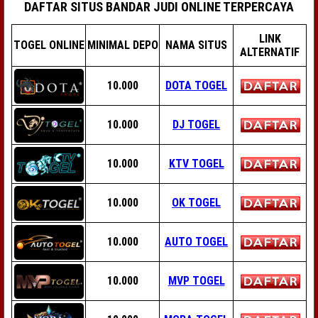
DAFTAR SITUS BANDAR JUDI ONLINE TERPERCAYA
LINK
TOGEL ONLINE
MINIMAL DEPO
NAMA SITUS
ALTERNATIF
10.000
DOTA TOGEL
10.000
DJ TOGEL
10.000
KTV TOGEL
10.000
OK TOGEL
10.000
AUTO TOGEL
10.000
MVP TOGEL