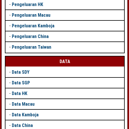
-
Pengeluaran HK
-
Pengeluaran Macau
-
Pengeluaran Kamboja
-
Pengeluaran China
-
Pengeluaran Taiwan
DATA
-
Data SDY
-
Data SGP
-
Data HK
-
Data Macau
-
Data Kamboja
-
Data China