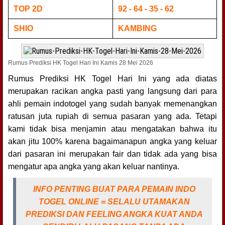
TOP 2D
92 - 64 - 35 - 62
SHIO
KAMBING
Rumus Prediksi HK Togel Hari Ini Kamis 28 Mei 2026
Rumus Prediksi HK Togel Hari Ini yang ada diatas
merupakan racikan angka pasti yang langsung dari para
ahli pemain indotogel yang sudah banyak memenangkan
ratusan juta rupiah di semua pasaran yang ada. Tetapi
kami tidak bisa menjamin atau mengatakan bahwa itu
akan jitu 100% karena bagaimanapun angka yang keluar
dari pasaran ini merupakan fair dan tidak ada yang bisa
mengatur apa angka yang akan keluar nantinya.
INFO PENTING BUAT PARA PEMAIN INDO
TOGEL ONLINE = SELALU UTAMAKAN
PREDIKSI DAN FEELING ANGKA KUAT ANDA