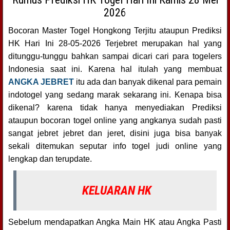
2026
Bocoran Master Togel Hongkong Terjitu ataupun Prediksi
HK Hari Ini 28-05-2026 Terjebret merupakan hal yang
ditunggu-tunggu bahkan sampai dicari cari para togelers
Indonesia saat ini. Karena hal itulah yang membuat
ANGKA JEBRET
itu ada dan banyak dikenal para pemain
indotogel yang sedang marak sekarang ini. Kenapa bisa
dikenal? karena tidak hanya menyediakan Prediksi
ataupun bocoran togel online yang angkanya sudah pasti
sangat jebret jebret dan jeret, disini juga bisa banyak
sekali ditemukan seputar info togel judi online yang
lengkap dan terupdate.
KELUARAN HK
Sebelum mendapatkan Angka Main HK atau Angka Pasti