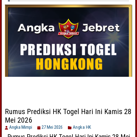
Rumus Prediksi HK Togel Hari Ini Kamis 28
Mei 2026
Angka Mimpi
27 Mei 2026
Angka HK
Rumus Prediksi HK Togel Hari Ini Kamis 28 Mei