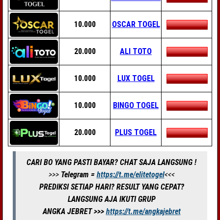
10.000
OSCAR TOGEL
20.000
ALI TOTO
10.000
LUX TOGEL
10.000
BINGO TOGEL
20.000
PLUS TOGEL
CARI BO YANG PASTI BAYAR? CHAT SAJA LANGSUNG !
>>>
Telegram =
https://t.me/elitetogel
<<<
PREDIKSI SETIAP HARI? RESULT YANG CEPAT?
LANGSUNG AJA IKUTI GRUP
ANGKA JEBRET >>>
https://t.me/angkajebret