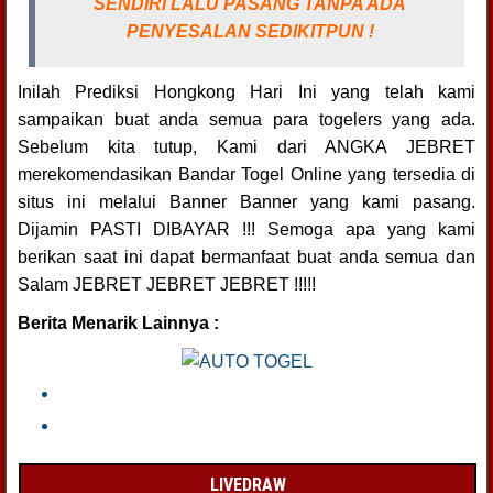
SENDIRI LALU PASANG TANPA ADA
PENYESALAN SEDIKITPUN !
Inilah Prediksi Hongkong Hari Ini yang telah kami
sampaikan buat anda semua para togelers yang ada.
Sebelum kita tutup, Kami dari ANGKA JEBRET
merekomendasikan Bandar Togel Online yang tersedia di
situs ini melalui Banner Banner yang kami pasang.
Dijamin PASTI DIBAYAR !!! Semoga apa yang kami
berikan saat ini dapat bermanfaat buat anda semua dan
Salam JEBRET JEBRET JEBRET !!!!!
Berita Menarik Lainnya :
LIVEDRAW