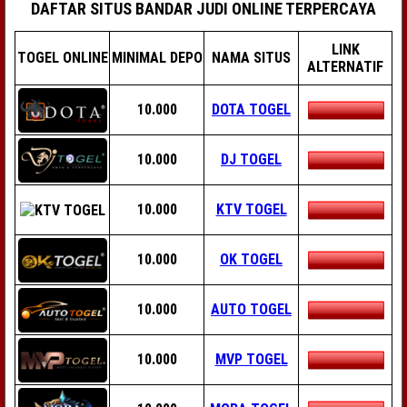
DAFTAR SITUS BANDAR JUDI ONLINE TERPERCAYA
LINK
TOGEL ONLINE
MINIMAL DEPO
NAMA SITUS
ALTERNATIF
10.000
DOTA TOGEL
10.000
DJ TOGEL
10.000
KTV TOGEL
10.000
OK TOGEL
10.000
AUTO TOGEL
10.000
MVP TOGEL