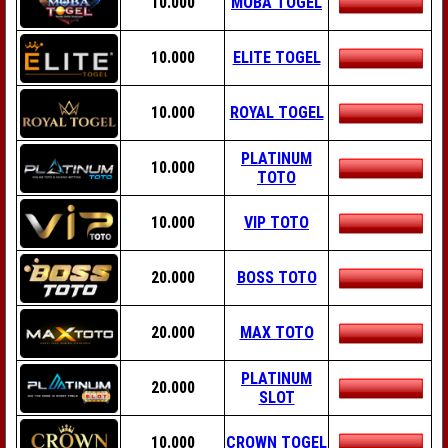
10.000
MOBA TOGEL
10.000
ELITE TOGEL
10.000
ROYAL TOGEL
PLATINUM
10.000
TOTO
10.000
VIP TOTO
20.000
BOSS TOTO
20.000
MAX TOTO
PLATINUM
20.000
SLOT
10.000
CROWN TOGEL