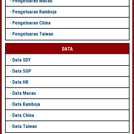
-
Pengeluaran Macau
-
Pengeluaran Kamboja
-
Pengeluaran China
-
Pengeluaran Taiwan
DATA
-
Data SDY
-
Data SGP
-
Data HK
-
Data Macau
-
Data Kamboja
-
Data China
-
Data Taiwan