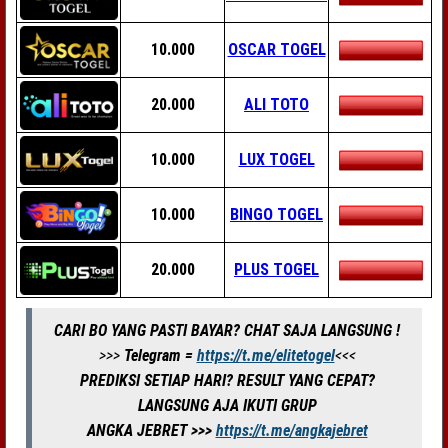
10.000
OSCAR TOGEL
20.000
ALI TOTO
10.000
LUX TOGEL
10.000
BINGO TOGEL
20.000
PLUS TOGEL
CARI BO YANG PASTI BAYAR? CHAT SAJA LANGSUNG !
>>>
Telegram =
https://t.me/elitetogel
<<<
PREDIKSI SETIAP HARI? RESULT YANG CEPAT?
LANGSUNG AJA IKUTI GRUP
ANGKA JEBRET >>>
https://t.me/angkajebret