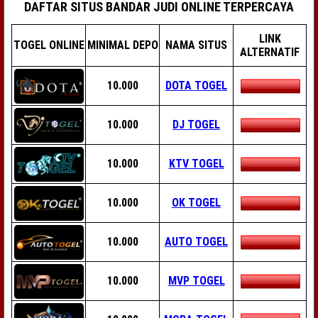
DAFTAR SITUS BANDAR JUDI ONLINE TERPERCAYA
LINK
TOGEL ONLINE
MINIMAL DEPO
NAMA SITUS
ALTERNATIF
10.000
DOTA TOGEL
10.000
DJ TOGEL
10.000
KTV TOGEL
10.000
OK TOGEL
10.000
AUTO TOGEL
10.000
MVP TOGEL