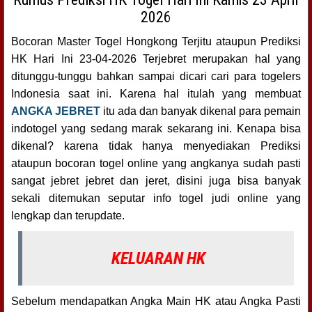
2026
Bocoran Master Togel Hongkong Terjitu ataupun Prediksi
HK Hari Ini 23-04-2026 Terjebret merupakan hal yang
ditunggu-tunggu bahkan sampai dicari cari para togelers
Indonesia saat ini. Karena hal itulah yang membuat
ANGKA JEBRET
itu ada dan banyak dikenal para pemain
indotogel yang sedang marak sekarang ini. Kenapa bisa
dikenal? karena tidak hanya menyediakan Prediksi
ataupun bocoran togel online yang angkanya sudah pasti
sangat jebret jebret dan jeret, disini juga bisa banyak
sekali ditemukan seputar info togel judi online yang
lengkap dan terupdate.
KELUARAN HK
Sebelum mendapatkan Angka Main HK atau Angka Pasti