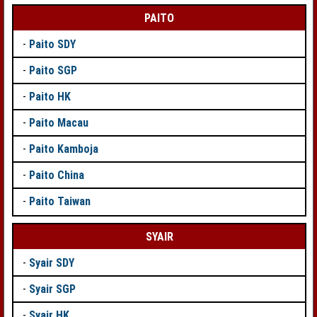
PAITO
-
Paito SDY
-
Paito SGP
-
Paito HK
-
Paito Macau
-
Paito Kamboja
-
Paito China
-
Paito Taiwan
SYAIR
-
Syair SDY
-
Syair SGP
-
Syair HK