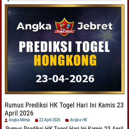
Rumus Prediksi HK Togel Hari Ini Kamis 23
April 2026
Angka Mimpi
22 April 2026
Angka HK
Rumus Prediksi HK Togel Hari Ini Kamis 23 April