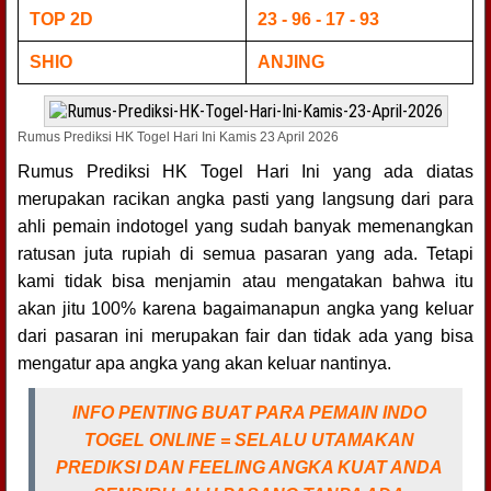
TOP 2D
23 - 96 - 17 - 93
SHIO
ANJING
Rumus Prediksi HK Togel Hari Ini Kamis 23 April 2026
Rumus Prediksi HK Togel Hari Ini yang ada diatas
merupakan racikan angka pasti yang langsung dari para
ahli pemain indotogel yang sudah banyak memenangkan
ratusan juta rupiah di semua pasaran yang ada. Tetapi
kami tidak bisa menjamin atau mengatakan bahwa itu
akan jitu 100% karena bagaimanapun angka yang keluar
dari pasaran ini merupakan fair dan tidak ada yang bisa
mengatur apa angka yang akan keluar nantinya.
INFO PENTING BUAT PARA PEMAIN INDO
TOGEL ONLINE = SELALU UTAMAKAN
PREDIKSI DAN FEELING ANGKA KUAT ANDA