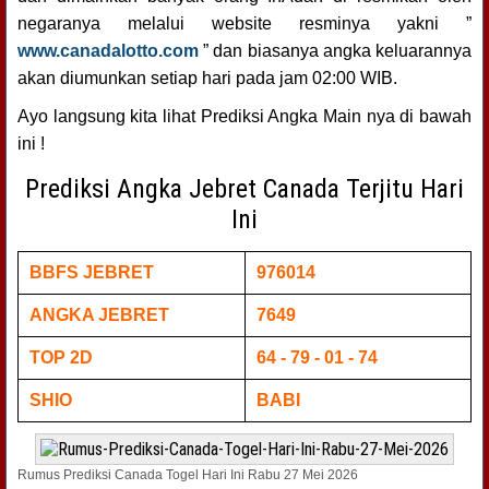
negaranya melalui website resminya yakni ”
www.canadalotto.com
” dan biasanya angka keluarannya
akan diumunkan setiap hari pada jam 02:00 WIB.
Ayo langsung kita lihat Prediksi Angka Main nya di bawah
ini !
Prediksi Angka Jebret Canada Terjitu Hari
Ini
BBFS JEBRET
976014
ANGKA JEBRET
7649
TOP 2D
64 - 79 - 01 - 74
SHIO
BABI
Rumus Prediksi Canada Togel Hari Ini Rabu 27 Mei 2026