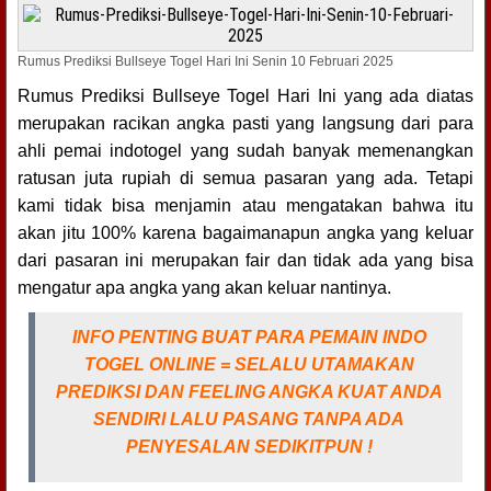
Rumus Prediksi Bullseye Togel Hari Ini Senin 10 Februari 2025
Rumus Prediksi Bullseye Togel Hari Ini yang ada diatas
merupakan racikan angka pasti yang langsung dari para
ahli pemai indotogel yang sudah banyak memenangkan
ratusan juta rupiah di semua pasaran yang ada. Tetapi
kami tidak bisa menjamin atau mengatakan bahwa itu
akan jitu 100% karena bagaimanapun angka yang keluar
dari pasaran ini merupakan fair dan tidak ada yang bisa
mengatur apa angka yang akan keluar nantinya.
INFO PENTING BUAT PARA PEMAIN INDO
TOGEL ONLINE = SELALU UTAMAKAN
PREDIKSI DAN FEELING ANGKA KUAT ANDA
SENDIRI LALU PASANG TANPA ADA
PENYESALAN SEDIKITPUN !