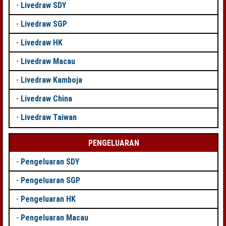
-
Livedraw SDY
-
Livedraw SGP
-
Livedraw HK
-
Livedraw Macau
-
Livedraw Kamboja
-
Livedraw China
-
Livedraw Taiwan
PENGELUARAN
-
Pengeluaran SDY
-
Pengeluaran SGP
-
Pengeluaran HK
-
Pengeluaran Macau