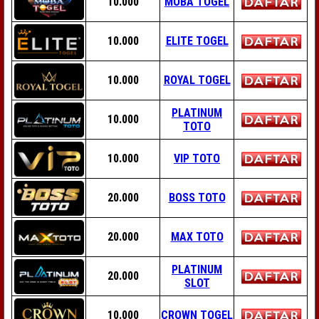
10.000
MOBA TOGEL
10.000
ELITE TOGEL
10.000
ROYAL TOGEL
PLATINUM
10.000
TOTO
10.000
VIP TOTO
20.000
BOSS TOTO
20.000
MAX TOTO
PLATINUM
20.000
SLOT
10.000
CROWN TOGEL