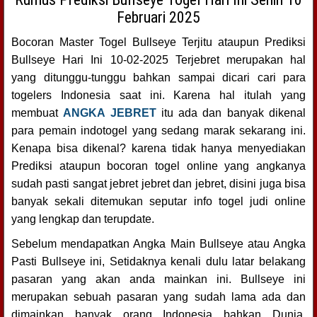
Februari 2025
Bocoran Master Togel Bullseye Terjitu ataupun Prediksi
Bullseye Hari Ini 10-02-2025 Terjebret merupakan hal
yang ditunggu-tunggu bahkan sampai dicari cari para
togelers Indonesia saat ini. Karena hal itulah yang
membuat
ANGKA JEBRET
itu ada dan banyak dikenal
para pemain indotogel yang sedang marak sekarang ini.
Kenapa bisa dikenal? karena tidak hanya menyediakan
Prediksi ataupun bocoran togel online yang angkanya
sudah pasti sangat jebret jebret dan jebret, disini juga bisa
banyak sekali ditemukan seputar info togel judi online
yang lengkap dan terupdate.
Sebelum mendapatkan Angka Main Bullseye atau Angka
Pasti Bullseye ini, Setidaknya kenali dulu latar belakang
pasaran yang akan anda mainkan ini. Bullseye ini
merupakan sebuah pasaran yang sudah lama ada dan
dimainkan banyak orang Indonesia bahkan Dunia.