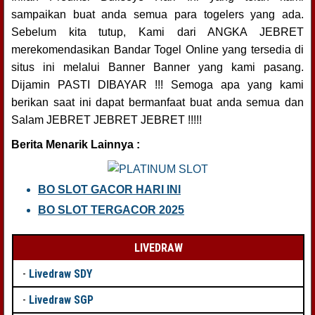
sampaikan buat anda semua para togelers yang ada.
Sebelum kita tutup, Kami dari ANGKA JEBRET
merekomendasikan Bandar Togel Online yang tersedia di
situs ini melalui Banner Banner yang kami pasang.
Dijamin PASTI DIBAYAR !!! Semoga apa yang kami
berikan saat ini dapat bermanfaat buat anda semua dan
Salam JEBRET JEBRET JEBRET !!!!!
Berita Menarik Lainnya :
BO SLOT GACOR HARI INI
BO SLOT TERGACOR 2025
LIVEDRAW
-
Livedraw SDY
-
Livedraw SGP