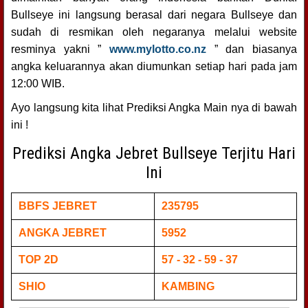
Bullseye ini langsung berasal dari negara Bullseye dan
sudah di resmikan oleh negaranya melalui website
resminya yakni ”
www.mylotto.co.nz
” dan biasanya
angka keluarannya akan diumunkan setiap hari pada jam
12:00 WIB.
Ayo langsung kita lihat Prediksi Angka Main nya di bawah
ini !
Prediksi Angka Jebret Bullseye Terjitu Hari
Ini
BBFS JEBRET
235795
ANGKA JEBRET
5952
TOP 2D
57 - 32 - 59 - 37
SHIO
KAMBING