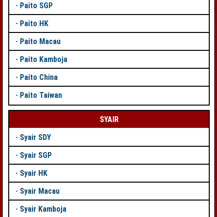
-
Paito SGP
-
Paito HK
-
Paito Macau
-
Paito Kamboja
-
Paito China
-
Paito Taiwan
SYAIR
-
Syair SDY
-
Syair SGP
-
Syair HK
-
Syair Macau
-
Syair Kamboja