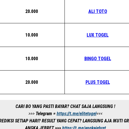
20.000
ALI TOTO
10.000
LUX TOGEL
10.000
BINGO TOGEL
20.000
PLUS TOGEL
CARI BO YANG PASTI BAYAR? CHAT SAJA LANGSUNG !
>>>
Telegram =
https://t.me/elitetogel
<<<
REDIKSI SETIAP HARI? RESULT YANG CEPAT? LANGSUNG AJA IKUTI G
ANGKA JEBRET >>>
https://t.me/angkajebret