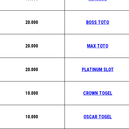
20.000
BOSS TOTO
20.000
MAX TOTO
20.000
PLATINUM SLOT
10.000
CROWN TOGEL
10.000
OSCAR TOGEL