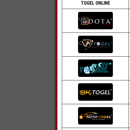
TOGEL ONLINE