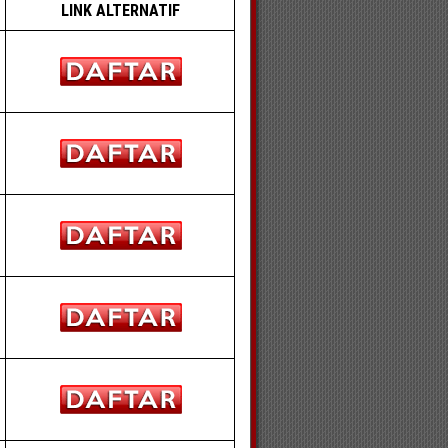
LINK ALTERNATIF