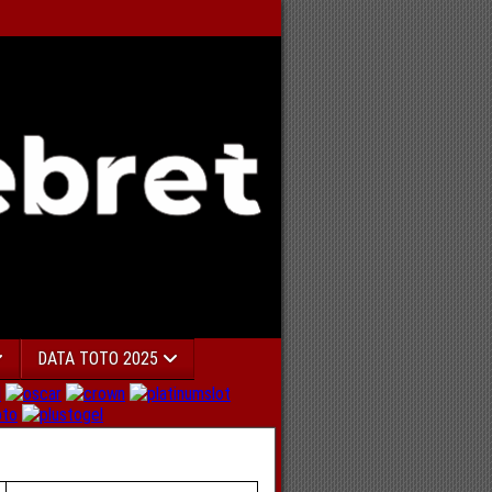
DATA TOTO 2025