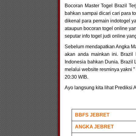
Bocoran Master Togel Brazil Ter
bahkan sampai dicari cari para t
dikenal para pemain indotogel y
ataupun bocoran togel online yan
seputar info togel judi online ya
Sebelum mendapatkan Angka Main 
akan anda mainkan ini. Brazi
Indonesia bahkan Dunia. Brazil 
melalui website resminya yakni ”
20:30 WIB.
Ayo langsung kita lihat Prediksi 
BBFS JEBRET
ANGKA JEBRET