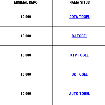
MINIMAL DEPO
NAMA SITUS
10.000
DOTA TOGEL
10.000
DJ TOGEL
10.000
KTV TOGEL
10.000
OK TOGEL
10.000
AUTO TOGEL