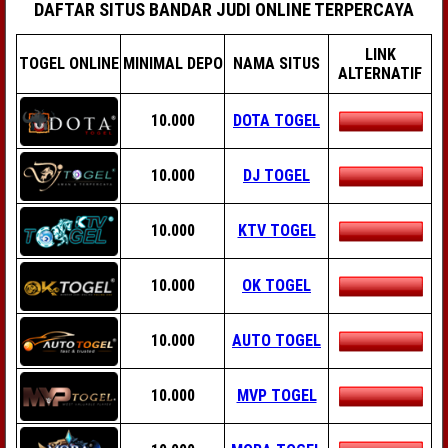
DAFTAR SITUS BANDAR JUDI ONLINE TERPERCAYA
LINK
TOGEL ONLINE
MINIMAL DEPO
NAMA SITUS
ALTERNATIF
10.000
DOTA TOGEL
10.000
DJ TOGEL
10.000
KTV TOGEL
10.000
OK TOGEL
10.000
AUTO TOGEL
10.000
MVP TOGEL