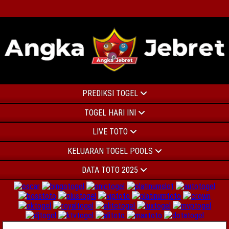
PREDIKSI TOGEL
TOGEL HARI INI
LIVE TOTO
KELUARAN TOGEL POOLS
DATA TOTO 2025