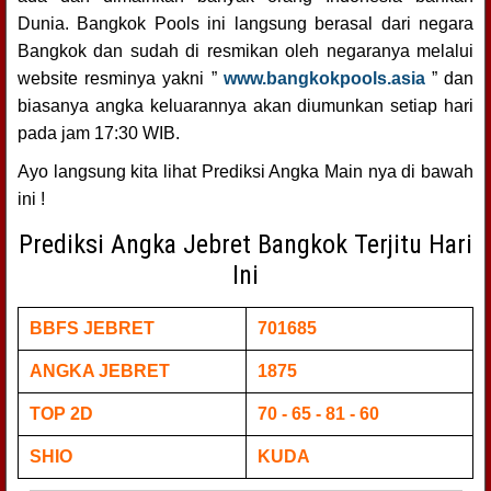
Dunia. Bangkok Pools ini langsung berasal dari negara
Bangkok dan sudah di resmikan oleh negaranya melalui
website resminya yakni ”
www.bangkokpools.asia
” dan
biasanya angka keluarannya akan diumunkan setiap hari
pada jam 17:30 WIB.
Ayo langsung kita lihat Prediksi Angka Main nya di bawah
ini !
Prediksi Angka Jebret Bangkok Terjitu Hari
Ini
BBFS JEBRET
701685
ANGKA JEBRET
1875
TOP 2D
70 - 65 - 81 - 60
SHIO
KUDA