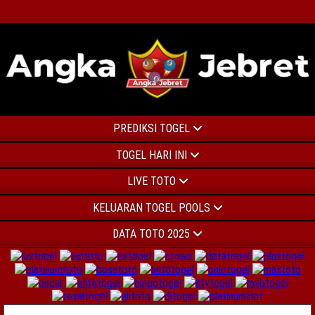
PREDIKSI TOGEL
TOGEL HARI INI
LIVE TOTO
KELUARAN TOGEL POOLS
DATA TOTO 2025