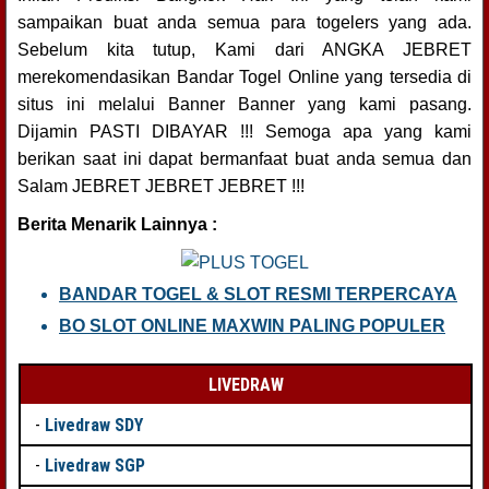
sampaikan buat anda semua para togelers yang ada.
Sebelum kita tutup, Kami dari ANGKA JEBRET
merekomendasikan Bandar Togel Online yang tersedia di
situs ini melalui Banner Banner yang kami pasang.
Dijamin PASTI DIBAYAR !!! Semoga apa yang kami
berikan saat ini dapat bermanfaat buat anda semua dan
Salam JEBRET JEBRET JEBRET !!!
Berita Menarik Lainnya :
BANDAR TOGEL & SLOT RESMI TERPERCAYA
BO SLOT ONLINE MAXWIN PALING POPULER
LIVEDRAW
-
Livedraw SDY
-
Livedraw SGP