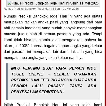
Rumus Prediksi Bangkok Togel Hari Ini Senin 11 Mei 2026
Rumus Prediksi Bangkok Togel Hari Ini yang ada diatas
merupakan racikan angka pasti yang langsung dari para
ahli pemain indotogel yang sudah banyak memenangkan
ratusan juta rupiah di semua pasaran yang ada. Tetapi
kami tidak bisa menjamin atau mengatakan bahwa itu
akan jitu 100% karena bagaimanapun angka yang keluar
dari pasaran ini merupakan fair dan tidak ada yang bisa
mengatur apa angka yang akan keluar nantinya.
INFO PENTING BUAT PARA PEMAIN INDO
TOGEL ONLINE = SELALU UTAMAKAN
PREDIKSI DAN FEELING ANGKA KUAT ANDA
SENDIRI LALU PASANG TANPA ADA
PENYESALAN SEDIKITPUN !
Inilah Prediksi Bangkok Hari Ini yang telah kami