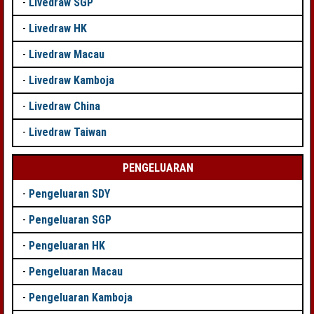
-
Livedraw SGP
-
Livedraw HK
-
Livedraw Macau
-
Livedraw Kamboja
-
Livedraw China
-
Livedraw Taiwan
PENGELUARAN
-
Pengeluaran SDY
-
Pengeluaran SGP
-
Pengeluaran HK
-
Pengeluaran Macau
-
Pengeluaran Kamboja