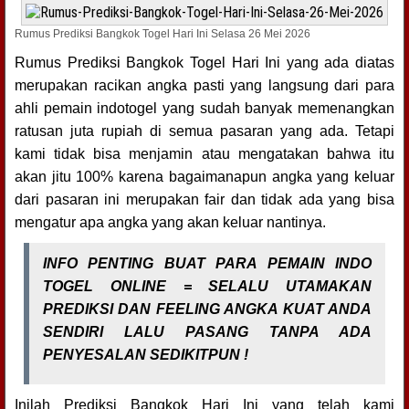
Rumus Prediksi Bangkok Togel Hari Ini Selasa 26 Mei 2026
Rumus Prediksi Bangkok Togel Hari Ini yang ada diatas
merupakan racikan angka pasti yang langsung dari para
ahli pemain indotogel yang sudah banyak memenangkan
ratusan juta rupiah di semua pasaran yang ada. Tetapi
kami tidak bisa menjamin atau mengatakan bahwa itu
akan jitu 100% karena bagaimanapun angka yang keluar
dari pasaran ini merupakan fair dan tidak ada yang bisa
mengatur apa angka yang akan keluar nantinya.
INFO PENTING BUAT PARA PEMAIN INDO
TOGEL ONLINE = SELALU UTAMAKAN
PREDIKSI DAN FEELING ANGKA KUAT ANDA
SENDIRI LALU PASANG TANPA ADA
PENYESALAN SEDIKITPUN !
Inilah Prediksi Bangkok Hari Ini yang telah kami