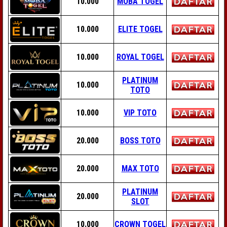
10.000
MOBA TOGEL
10.000
ELITE TOGEL
10.000
ROYAL TOGEL
PLATINUM
10.000
TOTO
10.000
VIP TOTO
20.000
BOSS TOTO
20.000
MAX TOTO
PLATINUM
20.000
SLOT
10.000
CROWN TOGEL