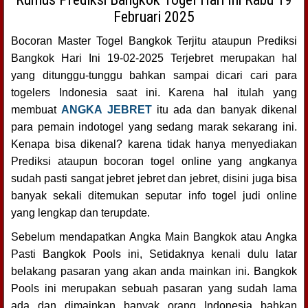
Februari 2025
Bocoran Master Togel Bangkok Terjitu ataupun Prediksi
Bangkok Hari Ini 19-02-2025 Terjebret merupakan hal
yang ditunggu-tunggu bahkan sampai dicari cari para
togelers Indonesia saat ini. Karena hal itulah yang
membuat
ANGKA JEBRET
itu ada dan banyak dikenal
para pemain indotogel yang sedang marak sekarang ini.
Kenapa bisa dikenal? karena tidak hanya menyediakan
Prediksi ataupun bocoran togel online yang angkanya
sudah pasti sangat jebret jebret dan jebret, disini juga bisa
banyak sekali ditemukan seputar info togel judi online
yang lengkap dan terupdate.
Sebelum mendapatkan Angka Main Bangkok atau Angka
Pasti Bangkok Pools ini, Setidaknya kenali dulu latar
belakang pasaran yang akan anda mainkan ini. Bangkok
Pools ini merupakan sebuah pasaran yang sudah lama
ada dan dimainkan banyak orang Indonesia bahkan