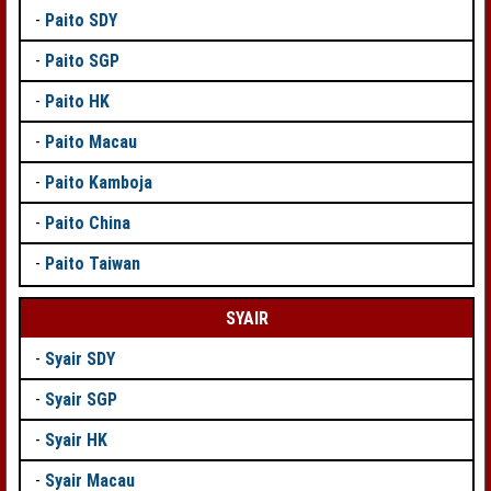
-
Paito SDY
-
Paito SGP
-
Paito HK
-
Paito Macau
-
Paito Kamboja
-
Paito China
-
Paito Taiwan
SYAIR
-
Syair SDY
-
Syair SGP
-
Syair HK
-
Syair Macau