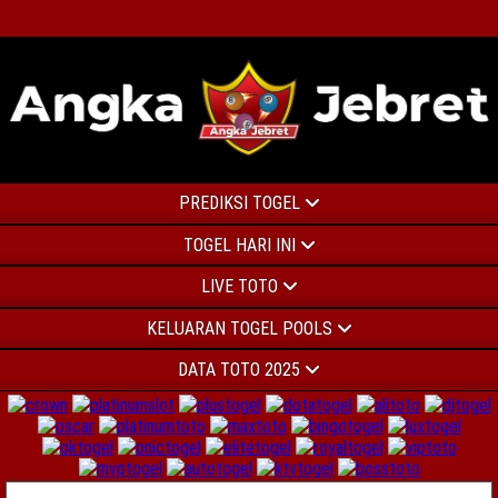
PREDIKSI TOGEL
TOGEL HARI INI
LIVE TOTO
KELUARAN TOGEL POOLS
DATA TOTO 2025