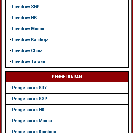
-
Livedraw SGP
-
Livedraw HK
-
Livedraw Macau
-
Livedraw Kamboja
-
Livedraw China
-
Livedraw Taiwan
PENGELUARAN
-
Pengeluaran SDY
-
Pengeluaran SGP
-
Pengeluaran HK
-
Pengeluaran Macau
-
Pengeluaran Kamboja