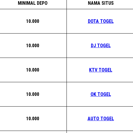
MINIMAL DEPO
NAMA SITUS
10.000
DOTA TOGEL
10.000
DJ TOGEL
10.000
KTV TOGEL
10.000
OK TOGEL
10.000
AUTO TOGEL