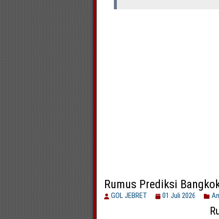
Rumus Prediksi Bangkok 
GOL JEBRET
01 Juli 2026
An
Ru