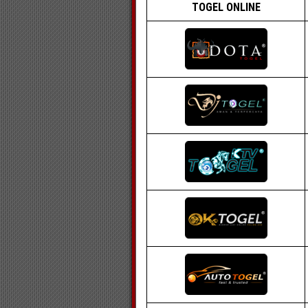
TOGEL ONLINE