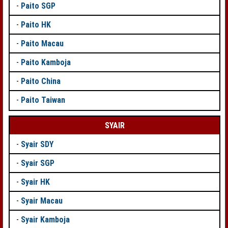
-
Paito SGP
-
Paito HK
-
Paito Macau
-
Paito Kamboja
-
Paito China
-
Paito Taiwan
SYAIR
-
Syair SDY
-
Syair SGP
-
Syair HK
-
Syair Macau
-
Syair Kamboja