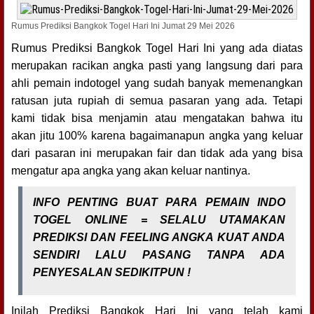
Rumus Prediksi Bangkok Togel Hari Ini Jumat 29 Mei 2026
Rumus Prediksi Bangkok Togel Hari Ini yang ada diatas
merupakan racikan angka pasti yang langsung dari para
ahli pemain indotogel yang sudah banyak memenangkan
ratusan juta rupiah di semua pasaran yang ada. Tetapi
kami tidak bisa menjamin atau mengatakan bahwa itu
akan jitu 100% karena bagaimanapun angka yang keluar
dari pasaran ini merupakan fair dan tidak ada yang bisa
mengatur apa angka yang akan keluar nantinya.
INFO PENTING BUAT PARA PEMAIN INDO
TOGEL ONLINE = SELALU UTAMAKAN
PREDIKSI DAN FEELING ANGKA KUAT ANDA
SENDIRI LALU PASANG TANPA ADA
PENYESALAN SEDIKITPUN !
Inilah Prediksi Bangkok Hari Ini yang telah kami