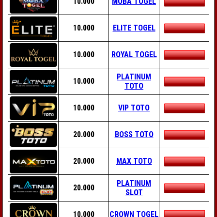
10.000
MOBA TOGEL
10.000
ELITE TOGEL
10.000
ROYAL TOGEL
PLATINUM
10.000
TOTO
10.000
VIP TOTO
20.000
BOSS TOTO
20.000
MAX TOTO
PLATINUM
20.000
SLOT
10.000
CROWN TOGEL