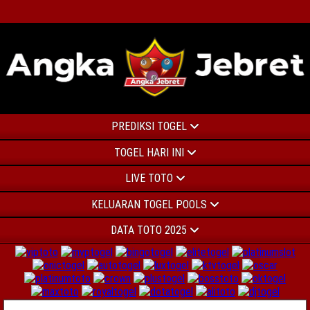
PREDIKSI TOGEL
TOGEL HARI INI
LIVE TOTO
KELUARAN TOGEL POOLS
DATA TOTO 2025