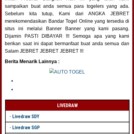
sampaikan buat anda semua para togelers yang ada.
Sebelum kita tutup, Kami dari ANGKA JEBRET
merekomendasikan Bandar Togel Online yang tersedia di
situs ini melalui Banner Banner yang kami pasang.
Dijamin PASTI DIBAYAR !!! Semoga apa yang kami
berikan saat ini dapat bermanfaat buat anda semua dan
Salam JEBRET JEBRET JEBRET !!!
Berita Menarik Lainnya :
LIVEDRAW
-
Livedraw SDY
-
Livedraw SGP