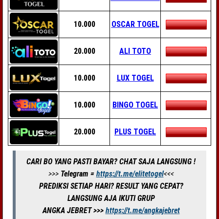
10.000
OSCAR TOGEL
20.000
ALI TOTO
10.000
LUX TOGEL
10.000
BINGO TOGEL
20.000
PLUS TOGEL
CARI BO YANG PASTI BAYAR? CHAT SAJA LANGSUNG !
>>>
Telegram =
https://t.me/elitetogel
<<<
PREDIKSI SETIAP HARI? RESULT YANG CEPAT?
LANGSUNG AJA IKUTI GRUP
ANGKA JEBRET >>>
https://t.me/angkajebret