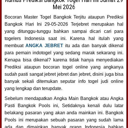
Mei 2026
Bocoran Master Togel Bangkok Terjitu ataupun Prediksi
Bangkok Hari Ini 29-05-2026 Terjebret merupakan hal
yang ditunggu-tunggu bahkan sampai dicari cari para
togelers Indonesia saat ini. Karena hal itulah yang
membuat
ANGKA JEBRET
itu ada dan banyak dikenal
para pemain indotogel yang sedang marak sekarang ini.
Kenapa bisa dikenal? karena tidak hanya menyediakan
Prediksi ataupun bocoran togel online yang angkanya
sudah pasti sangat jebret jebret dan jebret, disini juga bisa
banyak sekali ditemukan seputar info togel judi online
yang lengkap dan terupdate.
Sebelum mendapatkan Angka Main Bangkok atau Angka
Pasti Bangkok Pools ini, Setidaknya kenali dulu latar
belakang pasaran yang akan anda mainkan ini. Bangkok
Pools ini merupakan sebuah pasaran yang sudah lama
ada dan dimainkan banyak orang Indonesia bahkan