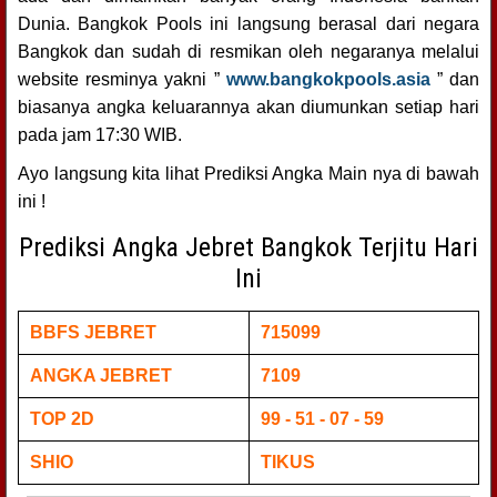
Dunia. Bangkok Pools ini langsung berasal dari negara
Bangkok dan sudah di resmikan oleh negaranya melalui
website resminya yakni ”
www.bangkokpools.asia
” dan
biasanya angka keluarannya akan diumunkan setiap hari
pada jam 17:30 WIB.
Ayo langsung kita lihat Prediksi Angka Main nya di bawah
ini !
Prediksi Angka Jebret Bangkok Terjitu Hari
Ini
BBFS JEBRET
715099
ANGKA JEBRET
7109
TOP 2D
99 - 51 - 07 - 59
SHIO
TIKUS