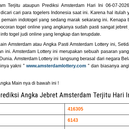
m Terjitu ataupun Prediksi Amsterdam Hari Ini 06-07-202
icari cari para togelers Indonesia saat ini. Karena hal itul
a pemain indotogel yang sedang marak sekarang ini. Kenapa b
coran togel online yang angkanya sudah pasti sangat jebret jeb
info togel judi online yang lengkap dan terupdate.
 Amsterdam atau Angka Pasti Amsterdam Lottery ini, Setida
n ini. Amsterdam Lottery ini merupakan sebuah pasaran yan
unia. Amsterdam Lottery ini langsung berasal dari negara Be
inya yakni ”
www.amsterdamlottery.com
” dan biasanya ang
Angka Main nya di bawah ini !
rediksi Angka Jebret Amsterdam Terjitu Hari I
416305
6143