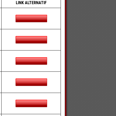
LINK ALTERNATIF