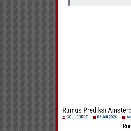
Rumus Prediksi Amsterda
GOL JEBRET
05 Juli 2026
A
Rum