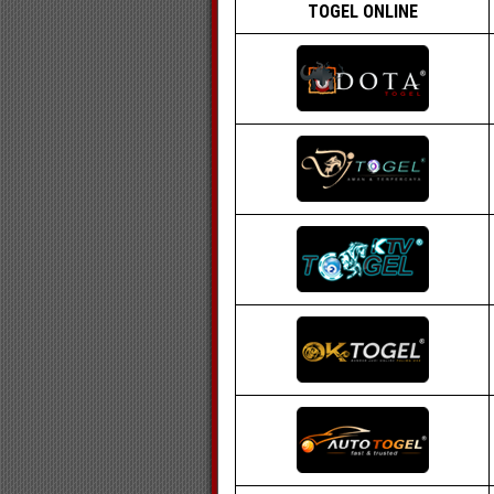
TOGEL ONLINE