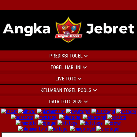
PREDIKSI TOGEL
TOGEL HARI INI
LIVE TOTO
KELUARAN TOGEL POOLS
DATA TOTO 2025