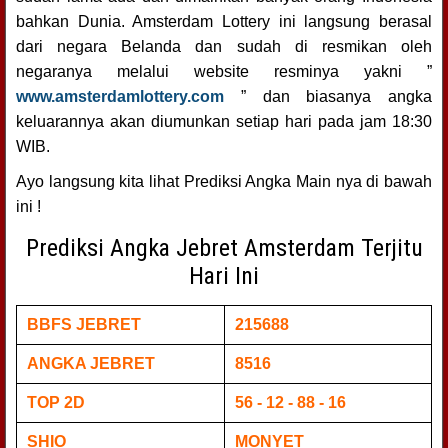
bahkan Dunia. Amsterdam Lottery ini langsung berasal
dari negara Belanda dan sudah di resmikan oleh
negaranya melalui website resminya yakni ”
www.amsterdamlottery.com
” dan biasanya angka
keluarannya akan diumunkan setiap hari pada jam 18:30
WIB.
Ayo langsung kita lihat Prediksi Angka Main nya di bawah
ini !
Prediksi Angka Jebret Amsterdam Terjitu
Hari Ini
BBFS JEBRET
215688
ANGKA JEBRET
8516
TOP 2D
56 - 12 - 88 - 16
SHIO
MONYET