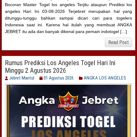
Bocoran Master Togel los angeles Terjitu ataupun Prediksi los
angeles Hari Ini 03-08-2026 Terjebret merupakan hal yang
ditunggu-tunggu bahkan sampai dicari cari para togelers
Indonesia saat ini. Karena hal itulah yang membuat ANGKA
JEBRET itu ada dan banyak dikenal para pemain indotogel […]
Read Post
Rumus Prediksi Los Angeles Togel Hari Ini
Minggu 2 Agustus 2026
Jebret Mantul
01 Agustus 2026
ANGKA LOS ANGELES