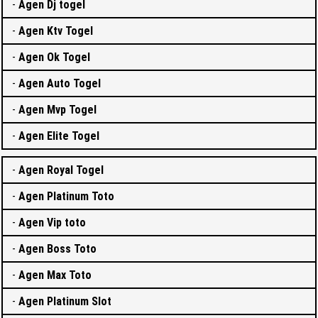
-
Agen Dj togel
-
Agen Ktv Togel
-
Agen Ok Togel
-
Agen Auto Togel
-
Agen Mvp Togel
-
Agen Elite Togel
-
Agen Royal Togel
-
Agen Platinum Toto
-
Agen Vip toto
-
Agen Boss Toto
-
Agen Max Toto
-
Agen Platinum Slot