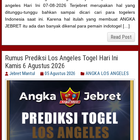
angeles Hari Ini 07-08-2026 Terjebret merupakan hal yang
ditunggu-tunggu bahkan sampai dicari cari para togelers
Indonesia saat ini. Karena hal itulah yang membuat ANGKA
JEBRET itu ada dan banyak dikenal para pemain indotogel […]
Read Post
Rumus Prediksi Los Angeles Togel Hari Ini
Kamis 6 Agustus 2026
Jebret Mantul
05 Agustus 2026
ANGKA LOS ANGELES