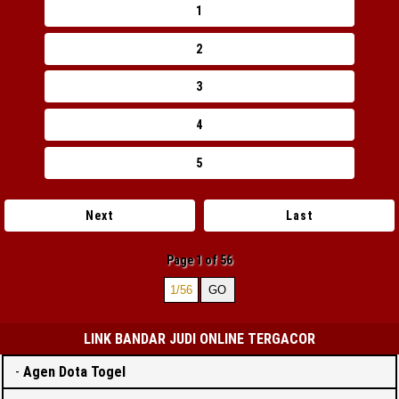
1
2
3
4
5
Next
Last
Page 1 of 56
LINK BANDAR JUDI ONLINE TERGACOR
-
Agen Dota Togel