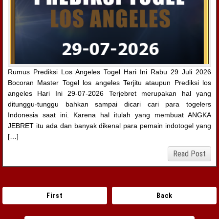
Rumus Prediksi Los Angeles Togel Hari Ini Rabu 29 Juli 2026
Bocoran Master Togel los angeles Terjitu ataupun Prediksi los
angeles Hari Ini 29-07-2026 Terjebret merupakan hal yang
ditunggu-tunggu bahkan sampai dicari cari para togelers
Indonesia saat ini. Karena hal itulah yang membuat ANGKA
JEBRET itu ada dan banyak dikenal para pemain indotogel yang
[…]
Read Post
First
Back