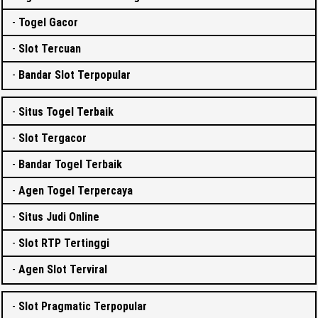
-
Togel Gacor
-
Slot Tercuan
-
Bandar Slot Terpopular
-
Situs Togel Terbaik
-
Slot Tergacor
-
Bandar Togel Terbaik
-
Agen Togel Terpercaya
-
Situs Judi Online
-
Slot RTP Tertinggi
-
Agen Slot Terviral
-
Slot Pragmatic Terpopular